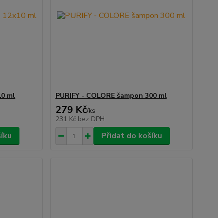
10 ml
PURIFY - COLORE šampon 300 ml
279 Kč
/
ks
231 Kč
bez DPH
šíku
Přidat do košíku