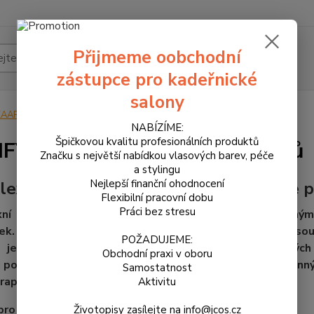
Přijmeme oobchodní
Hledat
zástupce pro kadeřnické
salony
KAARAL
PURIFY - Péče o všechny typy vlasů
NABÍZÍME:
Špičkovou kvalitu profesionálních produktů
FY - Péče o všechny typy vlasů
Značku s největší nabídkou vlasových barev, péče
a stylingu
Nejlepší finanční ohodnocení
exní řada profesionální vlasové péče p
Flexibilní pracovní dobu
Práci bez stresu
ní řada profesionální vlasové péče, která přirozen
k. Šampony a kondicionéry Purify od značky Kaaral jsou 
POŽADUJEME:
t je garantována vysokou kvalitou speciálně vybraných 
Obchodní praxi v oboru
 pocit čistoty a svěžesti. Vynikají regeneračními, ochranný
Samostatnost
apeutickými účinky.
Aktivitu
pro poškozené vlasy
Životopisy zasílejte na info@jcos.cz