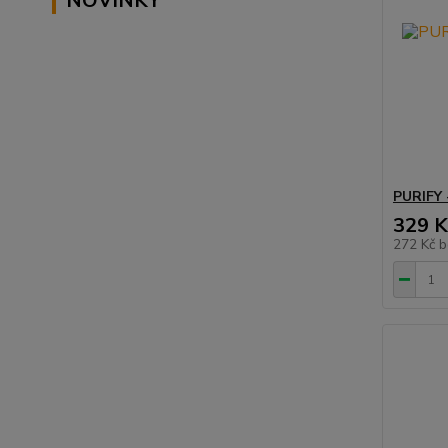
NOVINKY
PURIFY 
329 K
272 Kč
b