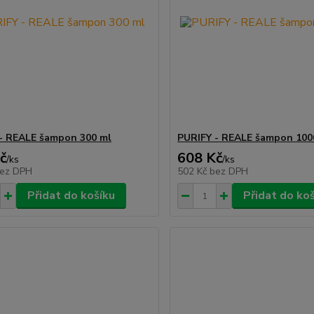
- REALE šampon 300 ml
PURIFY - REALE šampon 100
č
608 Kč
/
ks
/
ks
ez DPH
502 Kč
bez DPH
Přidat do košíku
Přidat do ko