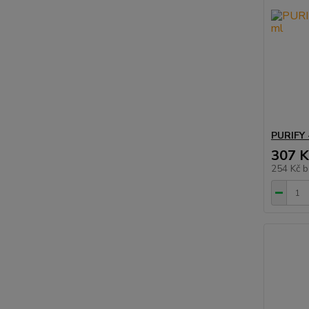
PURIFY 
307 K
254 Kč
b