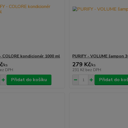
- COLORE kondicionér 1000 ml
PURIFY - VOLUME šampon 3
č
279 Kč
/
ks
/
ks
ez DPH
231 Kč
bez DPH
Přidat do košíku
Přidat do ko