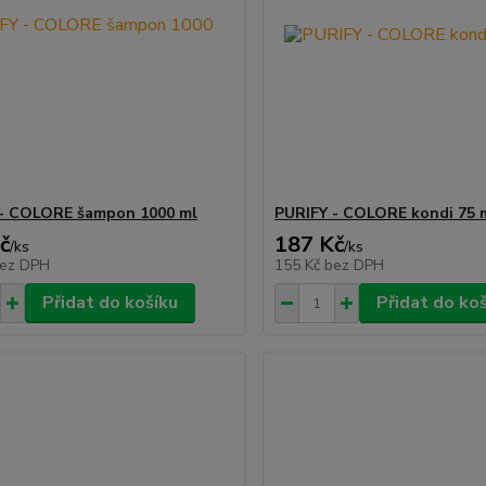
 - COLORE šampon 1000 ml
PURIFY - COLORE kondi 75 m
č
187 Kč
/
ks
/
ks
ez DPH
155 Kč
bez DPH
Přidat do košíku
Přidat do ko