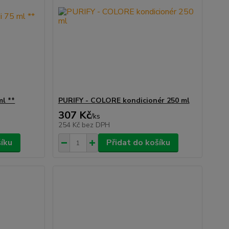
l **
PURIFY - COLORE kondicionér 250 ml
307 Kč
/
ks
254 Kč
bez DPH
šíku
Přidat do košíku