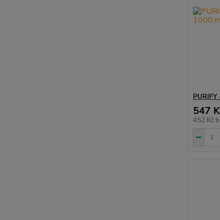
PURIFY 
547 K
452 Kč
b