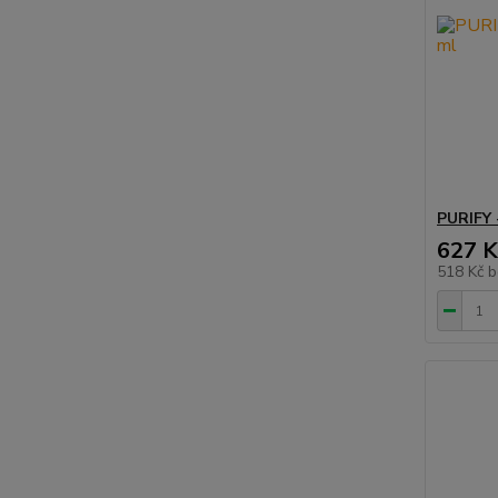
PURIFY 
627 K
518 Kč
b