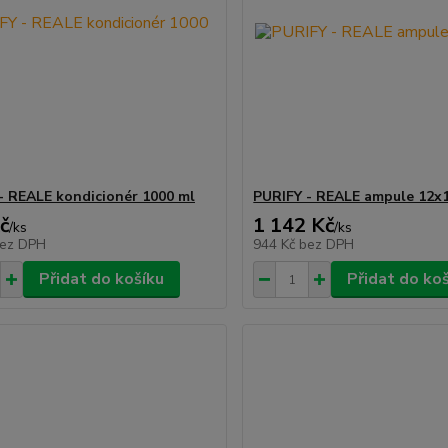
- REALE kondicionér 1000 ml
PURIFY - REALE ampule 12x
č
1 142 Kč
/
ks
/
ks
ez DPH
944 Kč
bez DPH
Přidat do košíku
Přidat do ko