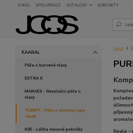
O NÁS
SPOLUPRÁCE
KATALOGY
KONTAKTY
Úvod
KAARAL
PURI
Péče o barvené vlasy
Kompl
EXTRA K
Komplex
MARAES - Revoluční péče o
vlasy
požadave
účinnos
PURIFY - Péče o všechny typy
příjemný
vlasů
aromater
K05 - Léčba vlasové pokožky
Reale – 