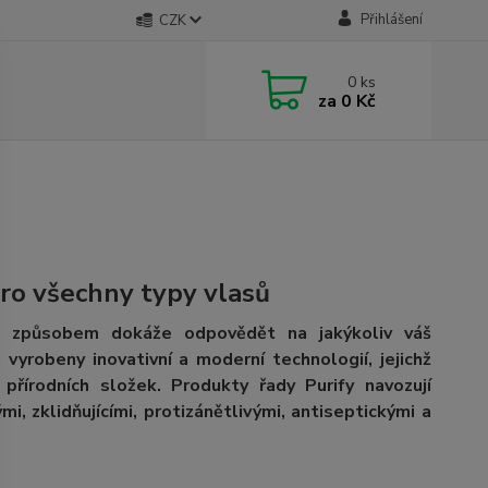
Přihlášení
CZK
0
ks
za
0 Kč
ro všechny typy vlasů
ým způsobem dokáže odpovědět na jakýkoliv váš
vyrobeny inovativní a moderní technologií, jejichž
přírodních složek. Produkty řady Purify navozují
mi, zklidňujícími, protizánětlivými, antiseptickými a