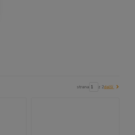
strana
z 2
další