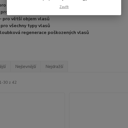
pro suché vlasy
Zavřít
 pro barvené vlasy
 pro větší objem vlasů
 pro všechny typy vlasů
 hloubková regenerace poškozených vlasů
jší
Nejlevnější
Nejdražší
1-30 z 42