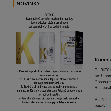
NOVINKY
Komple
PURIFY Vo
potřebnou
Obsahuje 
Bez parab
Použití: 
používání.