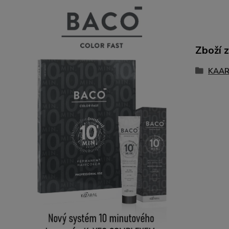
Zboží 
KAA