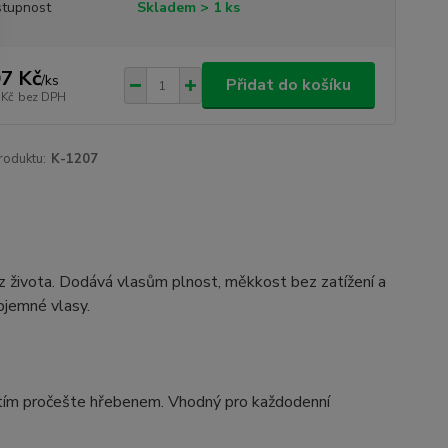
tupnost
Skladem > 1 ks
7 Kč
/
ks
Přidat do košíku
 Kč
bez DPH
roduktu:
K-1207
 života. Dodává vlasům plnost, měkkost bez zatížení a
bjemné vlasy.
nutím pročešte hřebenem. Vhodný pro každodenní