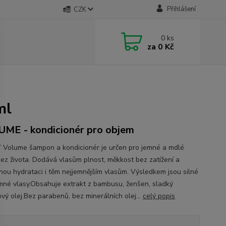
Přihlášení
CZK
0
ks
za
0 Kč
ml
ME - kondicionér pro objem
 Volume šampon a kondicionér je určen pro jemné a mdlé
bez života. Dodává vlasům plnost, měkkost bez zatížení a
nou hydrataci i těm nejjemnějším vlasům. Výsledkem jsou silné
mné vlasy.Obsahuje extrakt z bambusu, ženšen, sladký
vý olej.Bez parabenů, bez minerálních olej...
celý popis