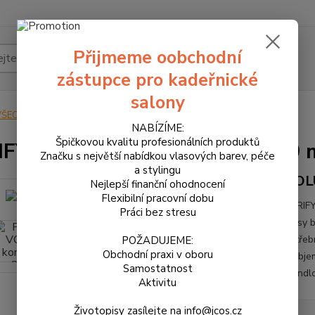
Přijmeme oobchodní
Hledat
zástupce pro kadeřnické
salony
VŠECHNY PRODUKTY
PURIFY - VOLUME kondicionér 250 ml
NABÍZÍME:
Špičkovou kvalitu profesionálních produktů
FY - VOLUME kondicionér 250 
Značku s největší nabídkou vlasových barev, péče
a stylingu
VOLU
Nejlepší finanční ohodnocení
Flexibilní pracovní dobu
PURIFY
Práci bez stresu
vlasy 
potřeb
POŽADUJEME:
Obchodní praxi v oboru
a obje
Samostatnost
mandlo
Aktivitu
Životopisy zasílejte na info@jcos.cz