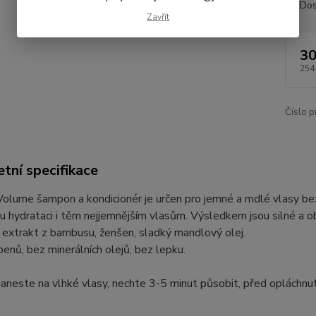
Dos
Zavřít
30
254
Číslo p
tní specifikace
lume šampon a kondicionér je určen pro jemné a mdlé vlasy bez
 hydrataci i těm nejjemnějším vlasům. Výsledkem jsou silné a o
extrakt z bambusu, ženšen, sladký mandlový olej.
enů, bez minerálních olejů, bez lepku.
Naneste na vlhké vlasy, nechte 3-5 minut působit, před oplách