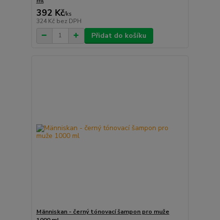
ml
392 Kč
/
ks
324 Kč
bez DPH
Přidat do košíku
Människan - černý tónovací šampon pro muže