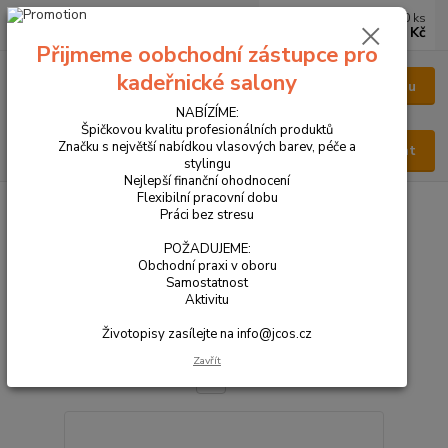
0
ks
CZK
za
0 Kč
Přijmeme oobchodní zástupce pro
kadeřnické salony
Menu
NABÍZÍME:
Špičkovou kvalitu profesionálních produktů
Značku s největší nabídkou vlasových barev, péče a
Hledat
stylingu
Nejlepší finanční ohodnocení
Flexibilní pracovní dobu
Úvod
VŠECHNY PRODUKTY
Práci bez stresu
VŠECHNY PRODUKTY
POŽADUJEME:
Obchodní praxi v oboru
Samostatnost
Nejnovější
Nejlevnější
Nejdražší
Aktivitu
Životopisy zasílejte na info@jcos.cz
Zobrazuji 1-30 z 267
Zavřít
strana
z 9
další