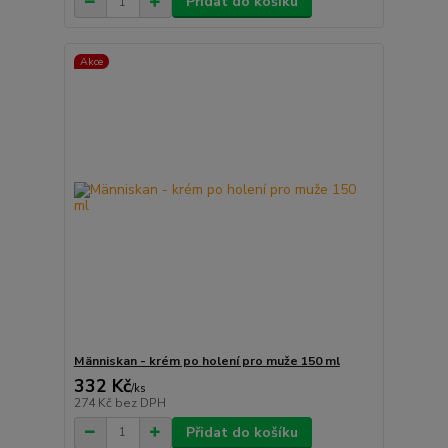
Přidat do košíku
Akce
Människan - krém po holení pro muže 150 ml
332 Kč
/
ks
274 Kč
bez DPH
Přidat do košíku