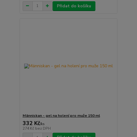
Přidat do košíku
Människan - gel na holení pro muže 150 ml
332 Kč
/
ks
274 Kč
bez DPH