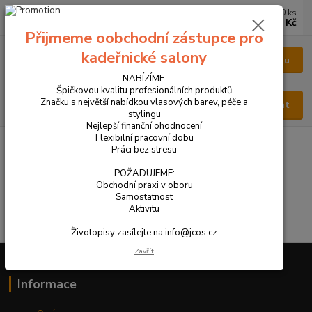
0
ks
CZK
za
0 Kč
Přijmeme oobchodní zástupce pro
kadeřnické salony
Menu
NABÍZÍME:
Špičkovou kvalitu profesionálních produktů
Značku s největší nabídkou vlasových barev, péče a
Hledat
stylingu
Nejlepší finanční ohodnocení
Flexibilní pracovní dobu
Tento web je přístupný jen oprávněným osobám. Heslo Vám
Práci bez stresu
zašleme na požádání. Zadejte, prosím, heslo:
POŽADUJEME:
Obchodní praxi v oboru
Samostatnost
Aktivitu
Životopisy zasílejte na info@jcos.cz
Zavřít
Informace