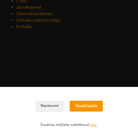
O nás
Jak nakupovat
Obchodní podmínky
Ochrana osobních údajů
Kontakty
Vytvořeno na
Eshop-rychle.cz
Souhlasím
Nastavení
Souhlas můžete odmítnout
zde
.