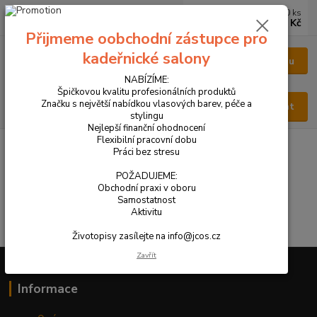
0
ks
CZK
za
0 Kč
Přijmeme oobchodní zástupce pro
kadeřnické salony
Menu
NABÍZÍME:
Špičkovou kvalitu profesionálních produktů
Značku s největší nabídkou vlasových barev, péče a
Hledat
stylingu
Nejlepší finanční ohodnocení
Flexibilní pracovní dobu
Tento web je přístupný jen oprávněným osobám. Heslo Vám
Práci bez stresu
zašleme na požádání. Zadejte, prosím, heslo:
POŽADUJEME:
Obchodní praxi v oboru
Samostatnost
Aktivitu
Životopisy zasílejte na info@jcos.cz
Zavřít
Informace