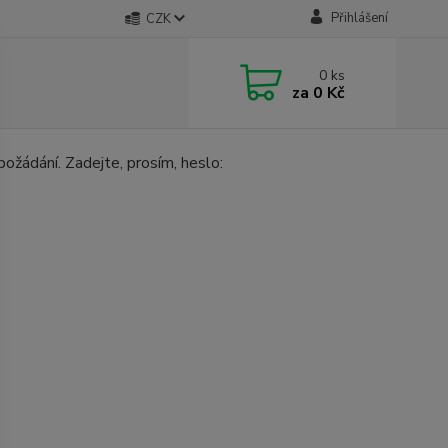
Přihlášení
CZK
0
ks
za
0 Kč
žádání. Zadejte, prosím, heslo: