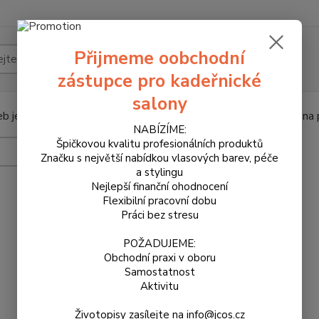
Přijmeme oobchodní
Hledat
zástupce pro kadeřnické
salony
b je přístupný jen oprávněným osobám. Heslo Vám zašleme na po
NABÍZÍME:
Špičkovou kvalitu profesionálních produktů
Značku s největší nabídkou vlasových barev, péče
a stylingu
Nejlepší finanční ohodnocení
Flexibilní pracovní dobu
Práci bez stresu
POŽADUJEME:
Obchodní praxi v oboru
Samostatnost
Aktivitu
Životopisy zasílejte na info@jcos.cz