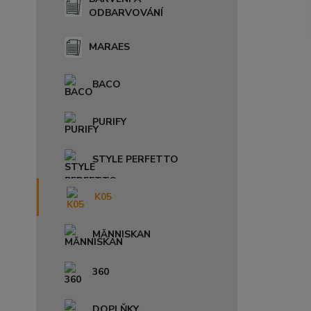
ODBARVOVÁNÍ
MARAES
BACO
PURIFY
STYLE PERFETTO
K05
MÄNNISKAN
360
DOPLŇKY