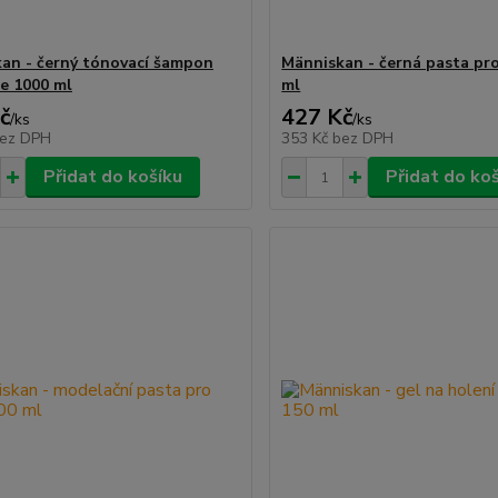
an - černý tónovací šampon
Människan - černá pasta pr
e 1000 ml
ml
č
427 Kč
/
ks
/
ks
ez DPH
353 Kč
bez DPH
Přidat do košíku
Přidat do ko