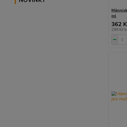
NOVINKY
Människ
ml
362 K
299 Kč
b