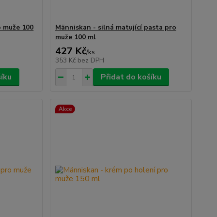
o muže 100
Människan - silná matující pasta pro
muže 100 ml
427 Kč
/
ks
353 Kč
bez DPH
šíku
Přidat do košíku
Akce