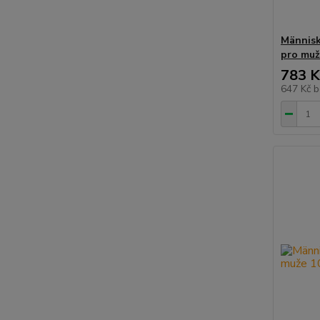
Människ
pro muž
783 K
647 Kč
b