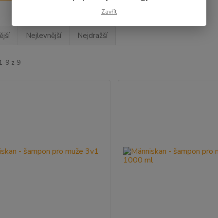
Zavřít
jší
Nejlevnější
Nejdražší
1-9 z 9