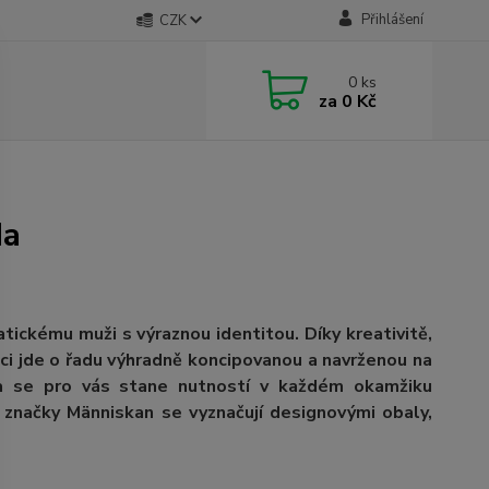
Přihlášení
CZK
0
ks
za
0 Kč
da
atickému muži s výraznou identitou.
Díky kreativitě,
nci jde o řadu výhradně koncipovanou a navrženou na
a se pro vás stane nutností v každém okamžiku
y značky Människan se vyznačují designovými obaly,