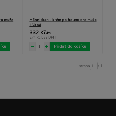
pro muže
Människan - krém po holení pro muže
150 ml
332 Kč
/
ks
274 Kč
bez DPH
šíku
Přidat do košíku
strana
z 1