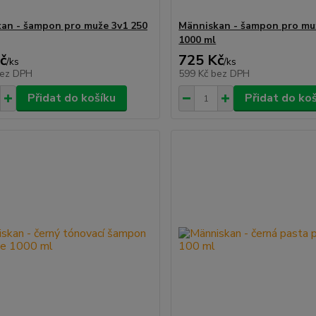
an - šampon pro muže 3v1 250
Människan - šampon pro mu
1000 ml
č
725 Kč
/
ks
/
ks
ez DPH
599 Kč
bez DPH
Přidat do košíku
Přidat do ko