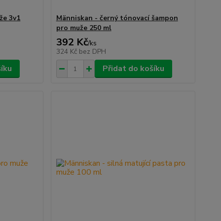
že 3v1
Människan - černý tónovací šampon
pro muže 250 ml
392 Kč
/
ks
324 Kč
bez DPH
šíku
Přidat do košíku