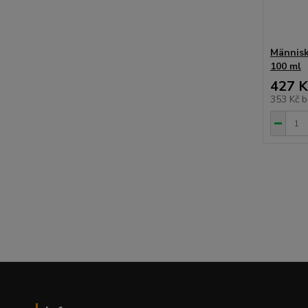
Människ
100 ml
427 K
353 Kč
b