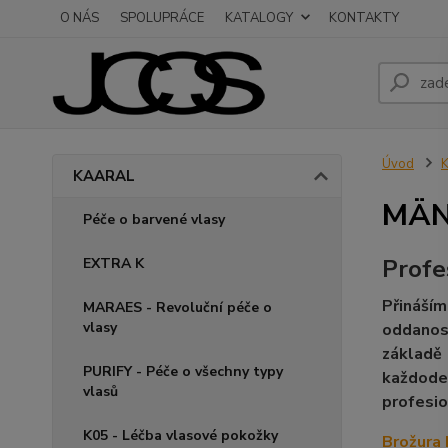
O NÁS
SPOLUPRÁCE
KATALOGY
KONTAKTY
Úvod
KAARAL
MÄNN
Péče o barvené vlasy
Profe
EXTRA K
Přináším
MARAES - Revoluční péče o
vlasy
oddanost
základě
PURIFY - Péče o všechny typy
každoden
vlasů
profesio
K05 - Léčba vlasové pokožky
Brožura