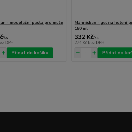
an - modelační pasta pro muže
Människan - gel na holení 
150 ml
č
332 Kč
/
ks
/
ks
ez DPH
274 Kč
bez DPH
Přidat do košíku
Přidat do ko