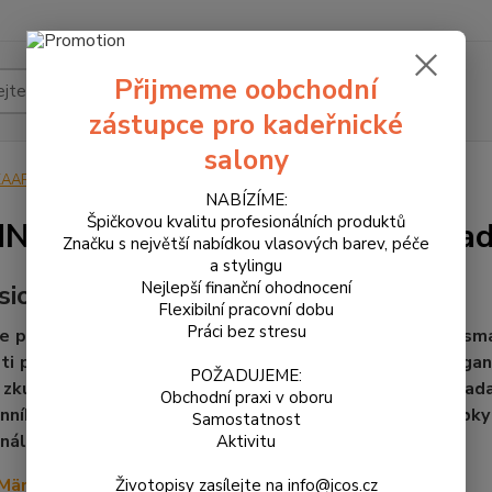
Přijmeme oobchodní
Hledat
zástupce pro kadeřnické
salony
KAARAL
MÄNNISKAN - Exkluzivní pánská řada
NABÍZÍME:
Špičkovou kvalitu profesionálních produktů
ISKAN - Exkluzivní pánská řa
Značku s největší nabídkou vlasových barev, péče
a stylingu
Nejlepší finanční ohodnocení
sionální řada pro muže
Flexibilní pracovní dobu
Práci bez stresu
e profesionální řadu pro péči o vzhled věnovanou charism
i péči, maximální pozornosti pro detail a italskou elega
POŽADUJEME:
 zkušenosti muže a jeho potřeb - tato kompletní řad
Obchodní praxi v oboru
ního rituálu péče o tělo, vlasy i vousy. Všechny výrobk
Samostatnost
nálním složením a skvělými vlastnostmi.
Aktivitu
 Människan
Životopisy zasílejte na info@jcos.cz