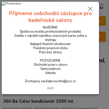
0
ks
CZK
za
0 Kč
Přijmeme oobchodní zástupce pro
kadeřnické salony
Menu
NABÍZÍME:
Špičkovou kvalitu profesionálních produktů
Značku s největší nabídkou vlasových barev, péče a
Hledat
stylingu
Nejlepší finanční ohodnocení
Flexibilní pracovní dobu
Úvod
VŠECHNY PRODUKTY
360 Be Color kondicionér 1000 ml
Práci bez stresu
360 Be Color kondicionér 1000 ml
POŽADUJEME:
Obchodní praxi v oboru
Samostatnost
Aktivitu
Životopisy zasílejte na info@jcos.cz
Zavřít
360 Be Color kondicionér 1000 ml
Kondicionér určený k ochraně barvy vlasů vhodný pro barvené vlasy,