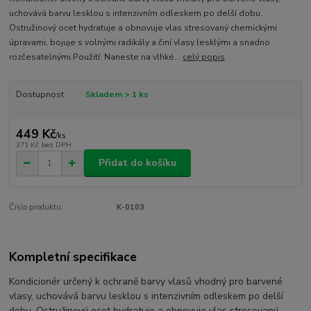
uchovává barvu lesklou s intenzivním odleskem po delší dobu.
Ostružinový ocet hydratuje a obnovuje vlas stresovaný chemickými
úpravami, bojuje s volnými radikály a činí vlasy lesklými a snadno
rozčesatelnými.Použití: Naneste na vlhké...
celý popis
Dostupnost
Skladem > 1 ks
449 Kč
/
ks
371 Kč
bez DPH
Přidat do košíku
Číslo produktu:
K-0103
Kompletní specifikace
Kondicionér určený k ochraně barvy vlasů vhodný pro barvené
vlasy, uchovává barvu lesklou s intenzivním odleskem po delší
dobu. Ostružinový ocet hydratuje a obnovuje vlas stresovaný