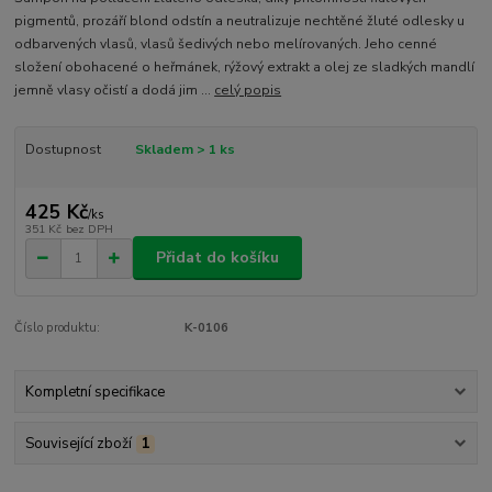
pigmentů, prozáří blond odstín a neutralizuje nechtěné žluté odlesky u
odbarvených vlasů, vlasů šedivých nebo melírovaných. Jeho cenné
složení obohacené o heřmánek, rýžový extrakt a olej ze sladkých mandlí
jemně vlasy očistí a dodá jim ...
celý popis
Dostupnost
Skladem > 1 ks
425 Kč
/
ks
351 Kč
bez DPH
Přidat do košíku
Číslo produktu:
K-0106
Kompletní specifikace
Související zboží
1