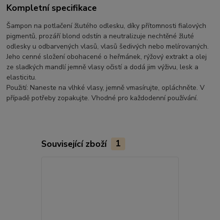
Kompletní specifikace
Šampon na potlačení žlutého odlesku, díky přítomnosti fialových
pigmentů, prozáří blond odstín a neutralizuje nechtěné žluté
odlesky u odbarvených vlasů, vlasů šedivých nebo melírovaných.
Jeho cenné složení obohacené o heřmánek, rýžový extrakt a olej
ze sladkých mandlí jemně vlasy očistí a dodá jim výživu, lesk a
elasticitu.
Použití: Naneste na vlhké vlasy, jemně vmasírujte, opláchněte. V
případě potřeby zopakujte. Vhodné pro každodenní používání.
Související zboží
1