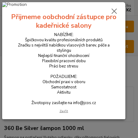
0
ks
CZK
za
0 Kč
Přijmeme oobchodní zástupce pro
kadeřnické salony
Menu
NABÍZÍME:
Špičkovou kvalitu profesionálních produktů
Značku s největší nabídkou vlasových barev, péče a
Hledat
stylingu
Nejlepší finanční ohodnocení
Flexibilní pracovní dobu
Úvod
VŠECHNY PRODUKTY
360 Be Silver šampon 1000 ml
Práci bez stresu
360 Be Silver šampon 1000 ml
POŽADUJEME:
Obchodní praxi v oboru
Samostatnost
Aktivitu
Životopisy zasílejte na info@jcos.cz
Zavřít
360 Be Silver šampon 1000 ml
Šampon na potlačení žlutého odlesku, díky přítomnosti fialových