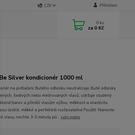
Přihlášení
CZK
0
ks
za
0 Kč
Be Silver kondicionér 1000 ml
ionér na potlačení žlutého odlesku neutralizuje žluté odlesky
ených, šedivých nebo melírovaných vlasů, udržuje studený
blond barev a přináší vlasům výživu, měkkost a elasticitu.
jsou lesklé, měkké a perfektně rozčesatelné.Použití: Naneste
ké vlasy, nechte 3-5 minuty pů...
celý popis