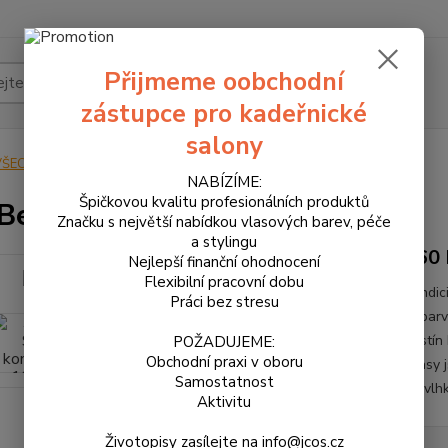
Přijmeme oobchodní
Hledat
zástupce pro kadeřnické
salony
VŠECHNY PRODUKTY
360 Be Silver kondicionér 1000 ml
NABÍZÍME:
Špičkovou kvalitu profesionálních produktů
Be Silver kondicionér 1000 ml
Značku s největší nabídkou vlasových barev, péče
a stylingu
360 
Nejlepší finanční ohodnocení
Flexibilní pracovní dobu
Kondic
Práci bez stresu
odbarv
odstín 
POŽADUJEME:
Obchodní praxi v oboru
Vlasy 
Samostatnost
na vlh
Aktivitu
Životopisy zasílejte na info@jcos.cz