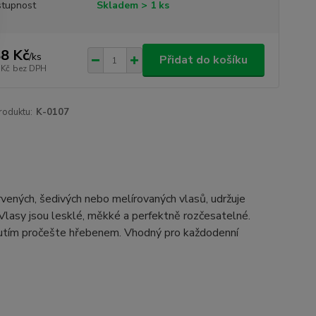
tupnost
Skladem > 1 ks
8 Kč
/
ks
Přidat do košíku
 Kč
bez DPH
roduktu:
K-0107
rvených, šedivých nebo melírovaných vlasů, udržuje
 Vlasy jsou lesklé, měkké a perfektně rozčesatelné.
hnutím pročešte hřebenem. Vhodný pro každodenní