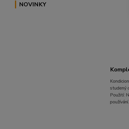
NOVINKY
Komple
Kondicion
studený o
Použití: 
používání.