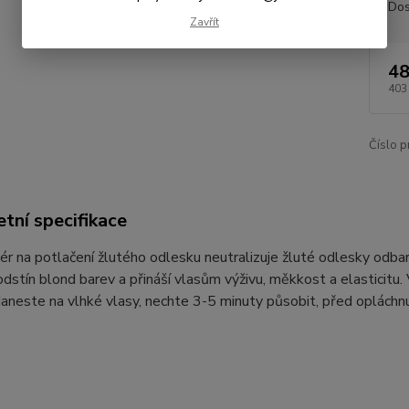
Dos
Zavřít
48
403
Číslo p
tní specifikace
ér na potlačení žlutého odlesku neutralizuje žluté odlesky odba
dstín blond barev a přináší vlasům výživu, měkkost a elasticitu.
Naneste na vlhké vlasy, nechte 3-5 minuty působit, před oplác