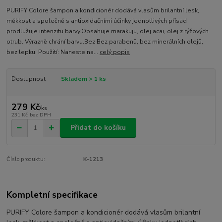
PURIFY Colore šampon a kondicionér dodává vlasům brilantní lesk,
měkkost a společně s antioxidačními účinky jednotlivých přísad
prodlužuje intenzitu barvy.Obsahuje marakuju, olej acai, olej z rýžových
otrub. Výrazně chrání barvu.Bez Bez parabenů, bez minerálních olejů,
bez lepku. Použití: Naneste na...
celý popis
Dostupnost
Skladem > 1 ks
279 Kč
/
ks
231 Kč
bez DPH
Přidat do košíku
Číslo produktu:
K-1213
Kompletní specifikace
PURIFY Colore šampon a kondicionér dodává vlasům brilantní