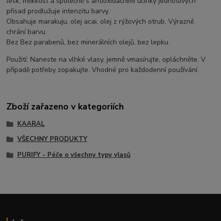
lesk, měkkost a společně s antioxidačními účinky jednotlivých
přísad prodlužuje intenzitu barvy.
Obsahuje marakuju, olej acai, olej z rýžových otrub. Výrazně
chrání barvu.
Bez Bez parabenů, bez minerálních olejů, bez lepku.
Použití: Naneste na vlhké vlasy, jemně vmasírujte, opláchněte. V
případě potřeby zopakujte. Vhodné pro každodenní používání.
Zboží zařazeno v kategoriích
KAARAL
VŠECHNY PRODUKTY
PURIFY - Péče o všechny typy vlasů