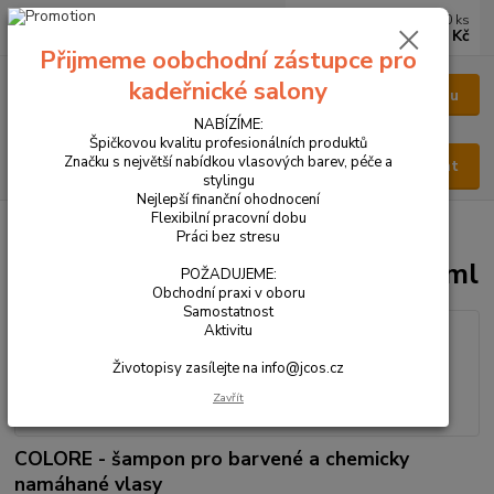
0
ks
CZK
za
0 Kč
Přijmeme oobchodní zástupce pro
kadeřnické salony
Menu
NABÍZÍME:
Špičkovou kvalitu profesionálních produktů
Značku s největší nabídkou vlasových barev, péče a
Hledat
stylingu
Nejlepší finanční ohodnocení
Flexibilní pracovní dobu
Úvod
VŠECHNY PRODUKTY
PURIFY - COLORE šampon 300 ml
Práci bez stresu
PURIFY - COLORE šampon 300 ml
POŽADUJEME:
Obchodní praxi v oboru
Samostatnost
Aktivitu
Životopisy zasílejte na info@jcos.cz
Zavřít
COLORE - šampon pro barvené a chemicky
namáhané vlasy