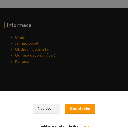
Informace
O nás
Jak nakupovat
Obchodní podmínky
Ochrana osobních údajů
Kontakty
Souhlasím
Nastavení
Souhlas můžete odmítnout
zde
.