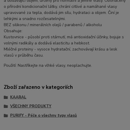
a dodávající objem, určený pro normální a jemné vlasy. Obohacený
o přírodní kondicionační látky, chrání citlivé a namáhané vlasy
upravované za tepla, dodává jim sílu, hydrataci a objem. Činí je
lehkými a snadno rozčesatelnými.
BEZ silikonu / minerálních olejů / parabenů / alkoholu
Obsahuje:
Kustovnice - působí proti stárnutí, má antioxidační účinky, bojuje s
volnými radikály a dodává elasticitu a hebkost.
Mléčné proteiny - vysoce hydratační, zachovávají krásu a lesk
vlasů v průběhu času.
Použití: Nastříkejte na vlhké vlasy, neoplachujte.
Zboží zařazeno v kategoriích
KAARAL
VŠECHNY PRODUKTY
PURIFY - Péče o všechny typy vlasů