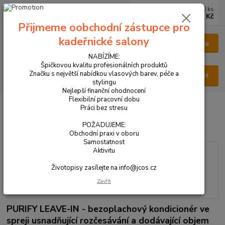
0
ks
CZK
za
0 Kč
Přijmeme oobchodní zástupce pro
kadeřnické salony
Menu
NABÍZÍME:
Špičkovou kvalitu profesionálních produktů
Značku s největší nabídkou vlasových barev, péče a
Hledat
stylingu
Nejlepší finanční ohodnocení
Flexibilní pracovní dobu
Úvod
VŠECHNY PRODUKTY
PURIFY - LEAVE-IN 300 ml
Práci bez stresu
PURIFY - LEAVE-IN 300 ml
POŽADUJEME:
Obchodní praxi v oboru
Samostatnost
Aktivitu
Životopisy zasílejte na info@jcos.cz
Zavřít
PURIFY LEAVE-IN - bezoplachový kondicionér ve
spreji usnadňující rozčesávání a dodávající objem