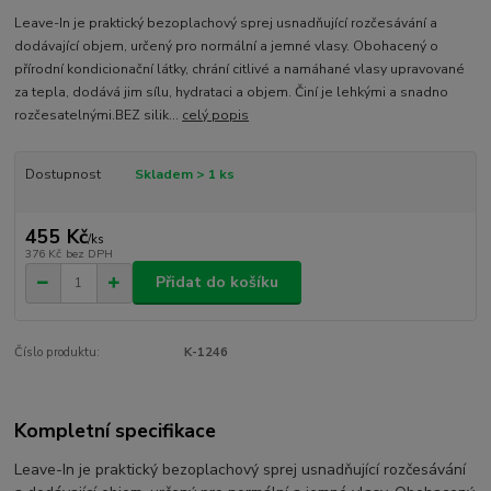
Leave-In je praktický bezoplachový sprej usnadňující rozčesávání a
dodávající objem, určený pro normální a jemné vlasy. Obohacený o
přírodní kondicionační látky, chrání citlivé a namáhané vlasy upravované
za tepla, dodává jim sílu, hydrataci a objem. Činí je lehkými a snadno
rozčesatelnými.BEZ silik...
celý popis
Dostupnost
Skladem > 1 ks
455 Kč
/
ks
376 Kč
bez DPH
Přidat do košíku
Číslo produktu:
K-1246
Kompletní specifikace
Leave-In je praktický bezoplachový sprej usnadňující rozčesávání