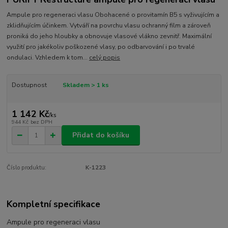
Ampule pro regeneraci vlasu Obohacené o provitamín B5 s vyživujícím a
zklidňujícím účinkem. Vytváří na povrchu vlasu ochranný film a zároveň
proniká do jeho hloubky a obnovuje vlasové vlákno zevnitř. Maximální
využití pro jakékoliv poškozené vlasy, po odbarvování i po trvalé
ondulaci. Vzhledem k tom...
celý popis
Dostupnost
Skladem > 1 ks
1 142 Kč
/
ks
944 Kč
bez DPH
Přidat do košíku
Číslo produktu:
K-1223
Kompletní specifikace
Ampule pro regeneraci vlasu