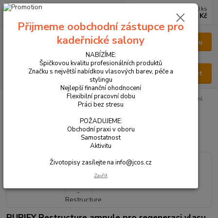
0
ks
CZK
za
0 Kč
Přijmeme oobchodní zástupce pro
kadeřnické salony
Menu
NABÍZÍME:
Špičkovou kvalitu profesionálních produktů
Značku s největší nabídkou vlasových barev, péče a
Hledat
stylingu
Nejlepší finanční ohodnocení
Flexibilní pracovní dobu
Úvod
VŠECHNY PRODUKTY
PURIFY - Restructure ampule 12x10 ml
Práci bez stresu
PURIFY - Restructure ampule
POŽADUJEME:
Obchodní praxi v oboru
12x10 ml
Samostatnost
Aktivitu
Životopisy zasílejte na info@jcos.cz
Zavřít
PURIFY Restructure ampule pro regeneraci vlasu