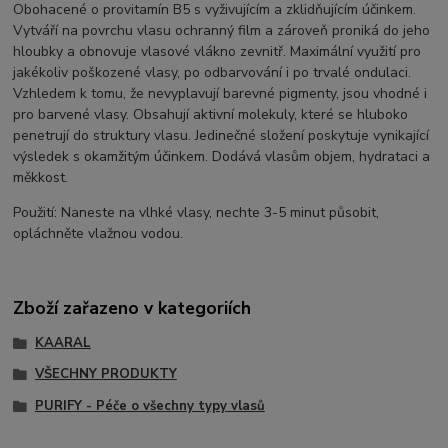
Obohacené o provitamín B5 s vyživujícím a zklidňujícím účinkem.
Vytváří na povrchu vlasu ochranný film a zároveň proniká do jeho
hloubky a obnovuje vlasové vlákno zevnitř. Maximální využití pro
jakékoliv poškozené vlasy, po odbarvování i po trvalé ondulaci.
Vzhledem k tomu, že nevyplavují barevné pigmenty, jsou vhodné i
pro barvené vlasy. Obsahují aktivní molekuly, které se hluboko
penetrují do struktury vlasu. Jedinečné složení poskytuje vynikající
výsledek s okamžitým účinkem. Dodává vlasům objem, hydrataci a
měkkost.
Použití: Naneste na vlhké vlasy, nechte 3-5 minut působit,
opláchněte vlažnou vodou.
Zboží zařazeno v kategoriích
KAARAL
VŠECHNY PRODUKTY
PURIFY - Péče o všechny typy vlasů