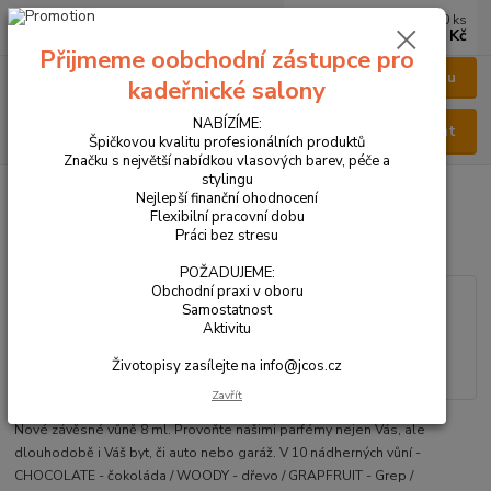
0
ks
CZK
za
0 Kč
Přijmeme oobchodní zástupce pro
Menu
kadeřnické salony
NABÍZÍME:
Hledat
Špičkovou kvalitu profesionálních produktů
Značku s největší nabídkou vlasových barev, péče a
stylingu
Úvod
VŠECHNY PRODUKTY
Závěsná vůně 8 ml
Nejlepší finanční ohodnocení
Flexibilní pracovní dobu
Závěsná vůně 8 ml
Práci bez stresu
POŽADUJEME:
Obchodní praxi v oboru
Samostatnost
Aktivitu
Životopisy zasílejte na info@jcos.cz
Zavřít
Nové závěsné vůně 8 ml. Provoňte našimi parfémy nejen Vás, ale
dlouhodobě i Váš byt, či auto nebo garáž. V 10 nádherných vůní -
CHOCOLATE - čokoláda / WOODY - dřevo / GRAPFRUIT - Grep /