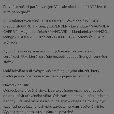
Provoňte našimi parfémy nejen Vás, ale dlouhodobě i Váš byt, či
auto nebo garáž.
V 10 nádherných vůní - CHOCOLATE - čokoláda / WOODY -
dřevo / GRAPFRUIT - Grep / LAVENDER - Levandule / MAGNOLIA
CHERRY - Magnolie třešeň / MANDARIN - Mandarinka / MANGO -
Mango / TROPICAL - Tropical / GREEN TEA - zelený čaj / GUM -
žvýkačka.
Tyto vůně jsou vyráběné z vonných esencí se švýcarskou
certifikací IFRA, která zaručuje bezpečnost používaných vonných
složek.
Malá lahvička s dřevěným víčkem funguje jako difuzér, který
uvolňuje vůni postupně a nechává jí příjemně rozvonět.
Návod k použití:
Odšroubujte dřevěné víčko. Dbejte zvýšené opatrnosti, abyste
nestrhli závit dřevěného víčka. Odstraňte plastovou zátku z hrdla
nádoby. Dřevěné víčko našroubujte zpět – dbejte na to, aby bylo
vždy řádně dotaženo. Lahvičku zavěste na Vámi zvolené místo.
Vyvarujte se kontaktu s jakýmikoli povrchy!