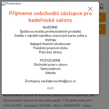
0
ks
CZK
za
0 Kč
Přijmeme oobchodní zástupce pro
Menu
kadeřnické salony
NABÍZÍME:
Hledat
Špičkovou kvalitu profesionálních produktů
Značku s největší nabídkou vlasových barev, péče a
stylingu
Úvod
VŠECHNY PRODUKTY
Závěsná vůně 8 ml
Nejlepší finanční ohodnocení
Flexibilní pracovní dobu
Závěsná vůně 8 ml
Práci bez stresu
POŽADUJEME:
Obchodní praxi v oboru
Samostatnost
Aktivitu
Životopisy zasílejte na info@jcos.cz
Zavřít
Nové závěsné vůně 8 ml. Provoňte našimi parfémy nejen Vás, ale
dlouhodobě i Váš byt, či auto nebo garáž. V 10 nádherných vůní -
CHOCOLATE - čokoláda / WOODY - dřevo / GRAPFRUIT - Grep /