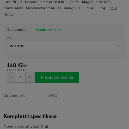
LAVENDER - Levandule / MAGNOLIA CHERRY - Magnolie třešeň /
MANDARIN - Mandarinka / MANGO - Mango / TROPICAL - Trop...
celý
popis
Dostupnost
Skladem > 1 ks
ZV
148 Kč
/
ks
122 Kč
bez DPH
Přidat do košíku
Číslo produktu:
WOO
Kompletní specifikace
Nové závěsné vůně 8 ml.