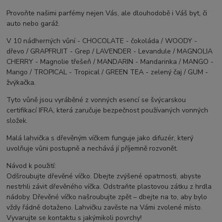
Provoňte našimi parfémy nejen Vás, ale dlouhodobě i Váš byt, či
auto nebo garáž.
V 10 nádherných vůní - CHOCOLATE - čokoláda / WOODY -
dřevo / GRAPFRUIT - Grep / LAVENDER - Levandule / MAGNOLIA
CHERRY - Magnolie třešeň / MANDARIN - Mandarinka / MANGO -
Mango / TROPICAL - Tropical / GREEN TEA - zelený čaj / GUM -
žvýkačka.
Tyto vůně jsou vyráběné z vonných esencí se švýcarskou
certifikací IFRA, která zaručuje bezpečnost používaných vonných
složek.
Malá lahvička s dřevěným víčkem funguje jako difuzér, který
uvolňuje vůni postupně a nechává jí příjemně rozvonět.
Návod k použití:
Odšroubujte dřevěné víčko. Dbejte zvýšené opatrnosti, abyste
nestrhli závit dřevěného víčka. Odstraňte plastovou zátku z hrdla
nádoby. Dřevěné víčko našroubujte zpět – dbejte na to, aby bylo
vždy řádně dotaženo. Lahvičku zavěste na Vámi zvolené místo.
Vyvarujte se kontaktu s jakýmikoli povrchy!