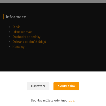
Informace
O nás
Jak nakupovat
Obchodní podmínky
Ochrana osobních údajů
Kontakty
Souhlasím
Nastavení
Souhlas můžete odmítnout
zde
.
Vytvořeno na
Eshop-rychle.cz