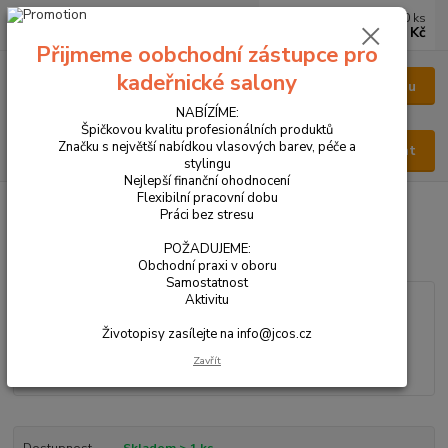
0
ks
CZK
za
0 Kč
Přijmeme oobchodní zástupce pro
kadeřnické salony
Menu
NABÍZÍME:
Špičkovou kvalitu profesionálních produktů
Značku s největší nabídkou vlasových barev, péče a
Hledat
stylingu
Nejlepší finanční ohodnocení
Flexibilní pracovní dobu
Úvod
VŠECHNY PRODUKTY
PARFÉM PÁNSKÝ 8ml
Práci bez stresu
PARFÉM PÁNSKÝ 8ml
POŽADUJEME:
Obchodní praxi v oboru
Samostatnost
Aktivitu
Životopisy zasílejte na info@jcos.cz
Zavřít
Dostupnost
Skladem > 1 ks