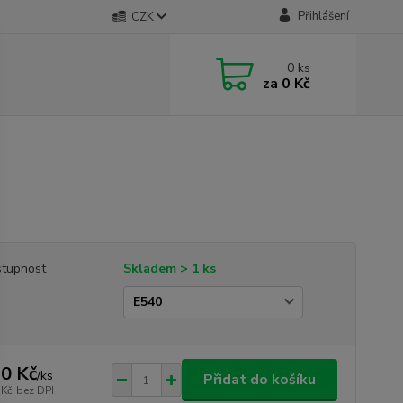
Přihlášení
CZK
0
ks
za
0 Kč
tupnost
Skladem > 1 ks
0 Kč
/
ks
Přidat do košíku
 Kč
bez DPH