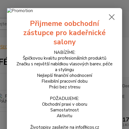
Přijmeme oobchodní
Hledat
zástupce pro kadeřnické
salony
VŠECHNY PRODUKTY
PARFÉM PÁNSKÝ 8ml
NABÍZÍME:
Špičkovou kvalitu profesionálních produktů
FÉM PÁNSKÝ 8ml
Značku s největší nabídkou vlasových barev, péče
a stylingu
Nejlepší finanční ohodnocení
Flexibilní pracovní dobu
Dos
Práci bez stresu
E
POŽADUJEME:
Obchodní praxi v oboru
Samostatnost
Aktivitu
17
140
Životopisy zasílejte na info@jcos.cz