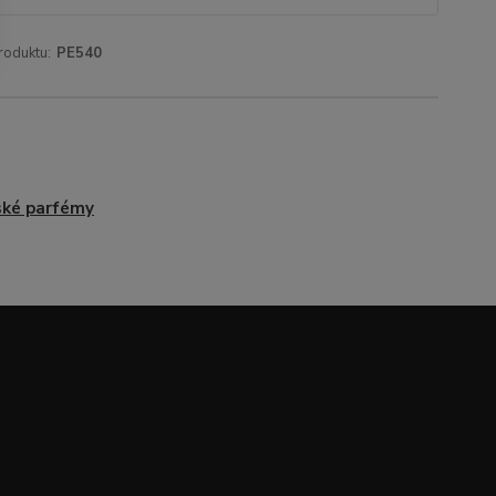
roduktu:
PE540
ké parfémy