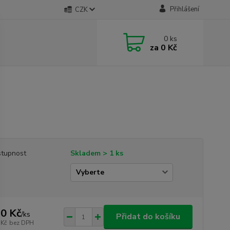
Přihlášení
CZK
0
ks
za
0 Kč
tupnost
Skladem > 1 ks
0 Kč
/
ks
Přidat do košíku
 Kč
bez DPH