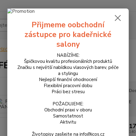
Přijmeme oobchodní
Hledat
zástupce pro kadeřnické
salony
VŠECHNY PRODUKTY
PARFÉM PÁNSKÝ 8 ml
NABÍZÍME:
Špičkovou kvalitu profesionálních produktů
FÉM PÁNSKÝ 8 ml
Značku s největší nabídkou vlasových barev, péče
a stylingu
Nejlepší finanční ohodnocení
Flexibilní pracovní dobu
Dos
Práci bez stresu
E
POŽADUJEME:
Obchodní praxi v oboru
Samostatnost
Aktivitu
17
140
Životopisy zasílejte na info@jcos.cz