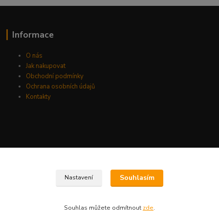
Informace
O nás
Jak nakupovat
Obchodní podmínky
Ochrana osobních údajů
Kontakty
Souhlasím
Nastavení
Souhlas můžete odmítnout
zde
.
Vytvořeno na
Eshop-rychle.cz