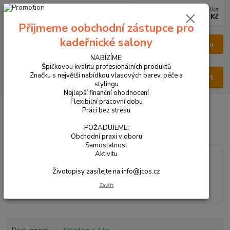
0
ks
CZK
za
0 Kč
Přijmeme oobchodní zástupce pro
kadeřnické salony
Menu
NABÍZÍME:
Špičkovou kvalitu profesionálních produktů
Značku s největší nabídkou vlasových barev, péče a
Hledat
stylingu
Nejlepší finanční ohodnocení
Flexibilní pracovní dobu
Úvod
VŠECHNY PRODUKTY
PARFÉM PÁNSKÝ 50ml
Práci bez stresu
PARFÉM PÁNSKÝ 50ml
POŽADUJEME:
Obchodní praxi v oboru
Samostatnost
Aktivitu
Životopisy zasílejte na info@jcos.cz
Zavřít
Dostupnost
Skladem > 1 ks