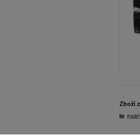
Zboží 
PARF