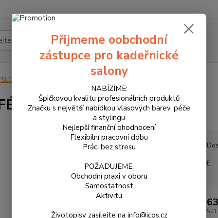
Přijmeme oobchodní
Hledat
zástupce pro kadeřnické
salony
VŠECHNY PRODUKTY
PARFÉM PÁNSKÝ 50 ml
NABÍZÍME:
Špičkovou kvalitu profesionálních produktů
FÉM PÁNSKÝ 50 ml
Značku s největší nabídkou vlasových barev, péče
a stylingu
Nejlepší finanční ohodnocení
Flexibilní pracovní dobu
Dos
Práci bez stresu
E
POŽADUJEME:
Obchodní praxi v oboru
Samostatnost
Aktivitu
63
521
Životopisy zasílejte na info@jcos.cz