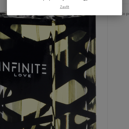
Zavřít
Číslo p