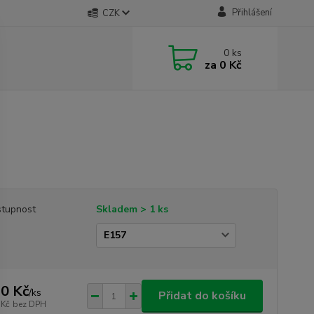
Přihlášení
CZK
0
ks
za
0 Kč
tupnost
Skladem > 1 ks
0 Kč
/
ks
Přidat do košíku
 Kč
bez DPH