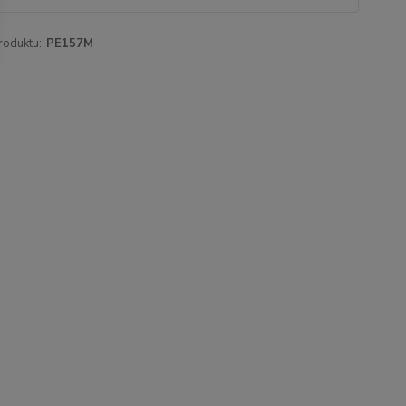
roduktu:
PE157M