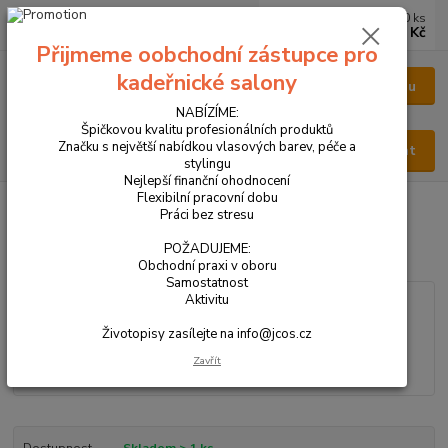
0
ks
CZK
za
0 Kč
Přijmeme oobchodní zástupce pro
kadeřnické salony
Menu
NABÍZÍME:
Špičkovou kvalitu profesionálních produktů
Značku s největší nabídkou vlasových barev, péče a
Hledat
stylingu
Nejlepší finanční ohodnocení
Flexibilní pracovní dobu
Úvod
VŠECHNY PRODUKTY
PARFÉM PÁNSKÝ 50 ml - NEW
Práci bez stresu
PARFÉM PÁNSKÝ 50 ml - NEW
POŽADUJEME:
Obchodní praxi v oboru
Samostatnost
Aktivitu
Životopisy zasílejte na info@jcos.cz
Zavřít
Dostupnost
Skladem > 1 ks