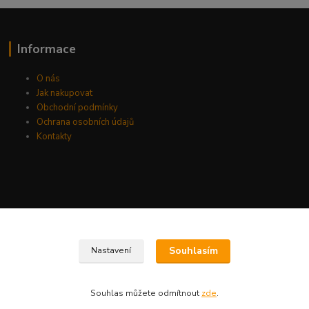
Informace
O nás
Jak nakupovat
Obchodní podmínky
Ochrana osobních údajů
Kontakty
Souhlasím
Nastavení
Souhlas můžete odmítnout
zde
.
Vytvořeno na
Eshop-rychle.cz