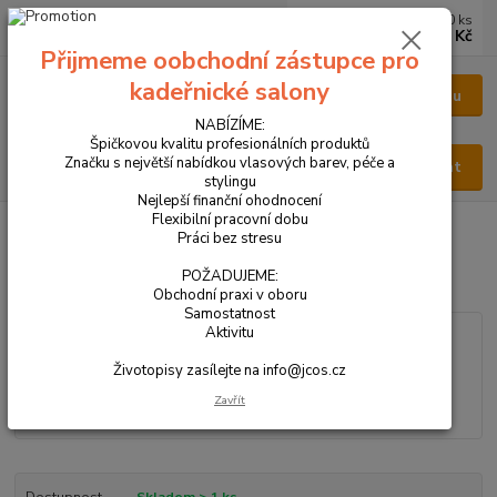
0
ks
CZK
za
0 Kč
Přijmeme oobchodní zástupce pro
kadeřnické salony
Menu
NABÍZÍME:
Špičkovou kvalitu profesionálních produktů
Značku s největší nabídkou vlasových barev, péče a
Hledat
stylingu
Nejlepší finanční ohodnocení
Flexibilní pracovní dobu
Úvod
VŠECHNY PRODUKTY
PARFÉM PÁNSKÝ 100ml
Práci bez stresu
PARFÉM PÁNSKÝ 100ml
POŽADUJEME:
Obchodní praxi v oboru
Samostatnost
Aktivitu
Životopisy zasílejte na info@jcos.cz
Zavřít
Dostupnost
Skladem > 1 ks