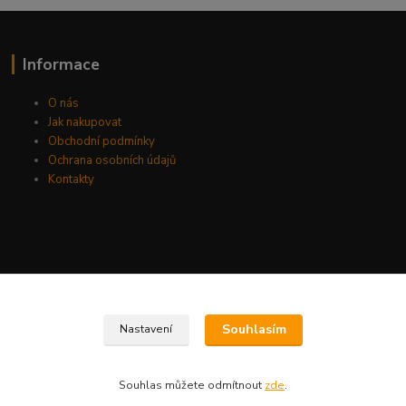
Informace
O nás
Jak nakupovat
Obchodní podmínky
Ochrana osobních údajů
Kontakty
Souhlasím
Nastavení
Souhlas můžete odmítnout
zde
.
Vytvořeno na
Eshop-rychle.cz