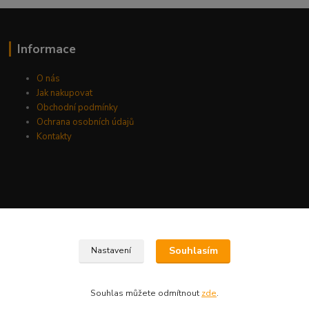
Informace
O nás
Jak nakupovat
Obchodní podmínky
Ochrana osobních údajů
Kontakty
Souhlasím
Nastavení
Souhlas můžete odmítnout
zde
.
Vytvořeno na
Eshop-rychle.cz