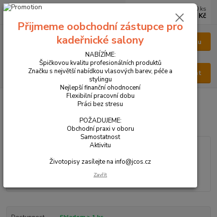
0
ks
CZK
za
0 Kč
Přijmeme oobchodní zástupce pro
kadeřnické salony
Menu
NABÍZÍME:
Špičkovou kvalitu profesionálních produktů
Značku s největší nabídkou vlasových barev, péče a
Hledat
stylingu
Nejlepší finanční ohodnocení
Flexibilní pracovní dobu
Úvod
VŠECHNY PRODUKTY
PARFÉM PÁNSKÝ 100ml
Práci bez stresu
PARFÉM PÁNSKÝ 100ml
POŽADUJEME:
Obchodní praxi v oboru
Samostatnost
Aktivitu
Životopisy zasílejte na info@jcos.cz
Zavřít
Dostupnost
Skladem > 1 ks