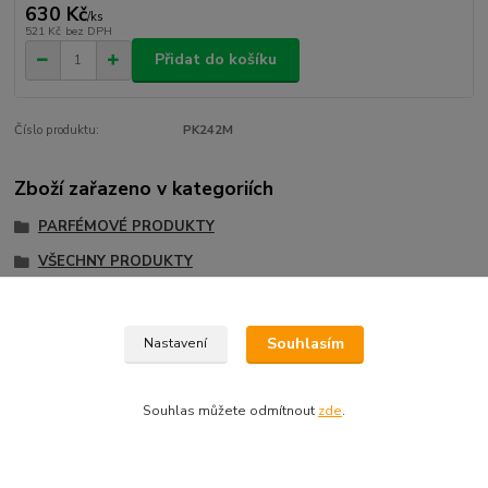
630 Kč
/
ks
521 Kč
bez DPH
Přidat do košíku
Číslo produktu:
PK242M
Zboží zařazeno v kategoriích
PARFÉMOVÉ PRODUKTY
VŠECHNY PRODUKTY
Dámské parfémy
Souhlasím
Nastavení
Souhlas můžete odmítnout
zde
.
Informace