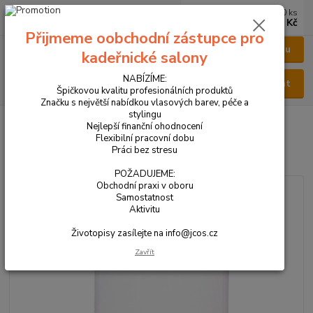
0
ks
CZK
za
0 Kč
Přijmeme oobchodní zástupce pro
Menu
kadeřnické salony
NABÍZÍME:
Hledat
Špičkovou kvalitu profesionálních produktů
Značku s největší nabídkou vlasových barev, péče a
stylingu
Úvod
VŠECHNY PRODUKTY
PARFÉM DÁMSKÝ 50ml
Nejlepší finanční ohodnocení
Flexibilní pracovní dobu
PARFÉM DÁMSKÝ 50ml
Práci bez stresu
POŽADUJEME:
Obchodní praxi v oboru
Samostatnost
Aktivitu
Životopisy zasílejte na info@jcos.cz
Zavřít