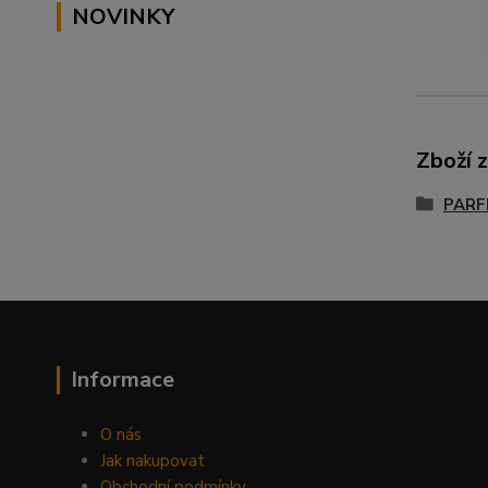
NOVINKY
Zboží 
PARF
Informace
O nás
Jak nakupovat
Obchodní podmínky