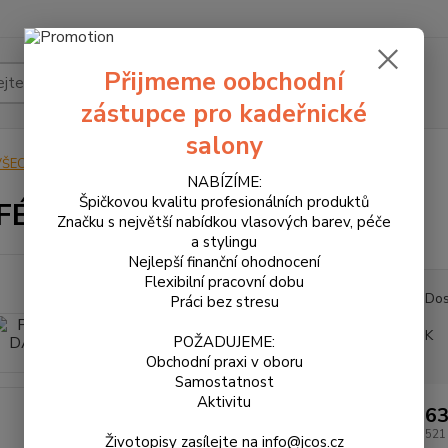
Přijmeme oobchodní
Hledat
zástupce pro kadeřnické
salony
VŠECHNY PRODUKTY
PARFÉM DÁMSKÝ 50ml
NABÍZÍME:
Špičkovou kvalitu profesionálních produktů
FÉM DÁMSKÝ 50ml
Značku s největší nabídkou vlasových barev, péče
a stylingu
Nejlepší finanční ohodnocení
Flexibilní pracovní dobu
Dos
Práci bez stresu
K
POŽADUJEME:
Obchodní praxi v oboru
Samostatnost
Aktivitu
63
521
Životopisy zasílejte na info@jcos.cz