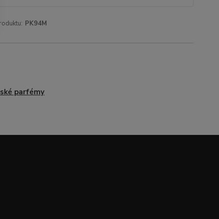
roduktu:
PK94M
ské parfémy