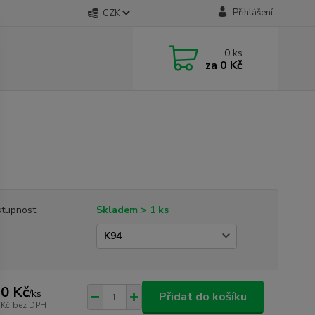
Přihlášení
CZK
0
ks
za
0 Kč
tupnost
Skladem > 1 ks
0 Kč
/
ks
Přidat do košíku
 Kč
bez DPH