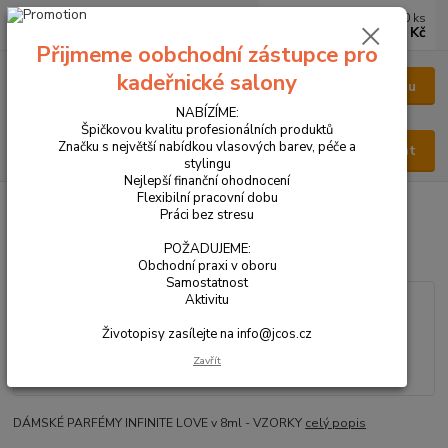
0
ks
CZK
za
0 Kč
Přijmeme oobchodní zástupce pro
kadeřnické salony
Menu
NABÍZÍME:
Špičkovou kvalitu profesionálních produktů
Značku s největší nabídkou vlasových barev, péče a
Hledat
stylingu
Nejlepší finanční ohodnocení
Flexibilní pracovní dobu
Úvod
VŠECHNY PRODUKTY
PARFÉM DÁMSKÝ 8ml
Práci bez stresu
PARFÉM DÁMSKÝ 8ml
POŽADUJEME:
Obchodní praxi v oboru
Samostatnost
Aktivitu
Životopisy zasílejte na info@jcos.cz
Zavřít
DÁMSKÉ PARFÉMY INFINITE LOVE v 8ml - VZORKY
celý popis