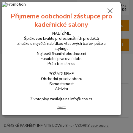
0
ks
CZK
za
0 Kč
Přijmeme oobchodní zástupce pro
kadeřnické salony
Menu
NABÍZÍME:
Špičkovou kvalitu profesionálních produktů
Značku s největší nabídkou vlasových barev, péče a
Hledat
stylingu
Nejlepší finanční ohodnocení
Flexibilní pracovní dobu
Úvod
VŠECHNY PRODUKTY
PARFÉM DÁMSKÝ 8ml
Práci bez stresu
PARFÉM DÁMSKÝ 8ml
POŽADUJEME:
Obchodní praxi v oboru
Samostatnost
Aktivitu
Životopisy zasílejte na info@jcos.cz
Zavřít
DÁMSKÉ PARFÉMY INFINITE LOVE v 8ml - VZORKY
celý popis