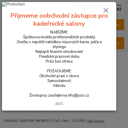
0
ks
CZK
za
0 Kč
Přijmeme oobchodní zástupce pro
kadeřnické salony
Menu
NABÍZÍME:
Špičkovou kvalitu profesionálních produktů
Značku s největší nabídkou vlasových barev, péče a
Hledat
stylingu
Nejlepší finanční ohodnocení
Flexibilní pracovní dobu
Úvod
VŠECHNY PRODUKTY
PARFÉM DÁMSKÝ 8ml
Práci bez stresu
PARFÉM DÁMSKÝ 8ml
POŽADUJEME:
Obchodní praxi v oboru
Samostatnost
Aktivitu
Životopisy zasílejte na info@jcos.cz
Zavřít
DÁMSKÉ PARFÉMY INFINITE LOVE v 8ml - VZORKY
celý popis