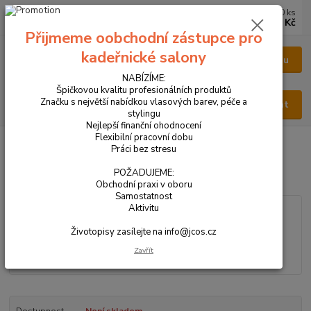
0
ks
CZK
za
0 Kč
Přijmeme oobchodní zástupce pro
kadeřnické salony
Menu
NABÍZÍME:
Špičkovou kvalitu profesionálních produktů
Značku s největší nabídkou vlasových barev, péče a
Hledat
stylingu
Nejlepší finanční ohodnocení
Flexibilní pracovní dobu
Úvod
VŠECHNY PRODUKTY
PARFÉM DÁMSKÝ 50ml
Práci bez stresu
PARFÉM DÁMSKÝ 50ml
POŽADUJEME:
Obchodní praxi v oboru
Samostatnost
Aktivitu
Životopisy zasílejte na info@jcos.cz
Zavřít
Dostupnost
Není skladem