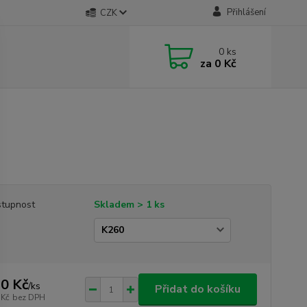
Přihlášení
CZK
0
ks
za
0 Kč
tupnost
Skladem > 1 ks
0 Kč
/
ks
Přidat do košíku
 Kč
bez DPH