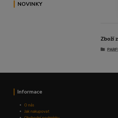
NOVINKY
Zboží 
PARF
Informace
O nás
Jak nakupovat
Obchodní podmínky