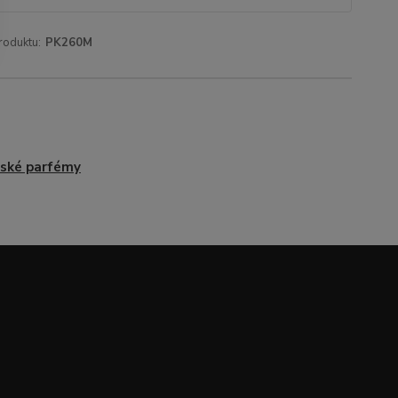
roduktu:
PK260M
ské parfémy