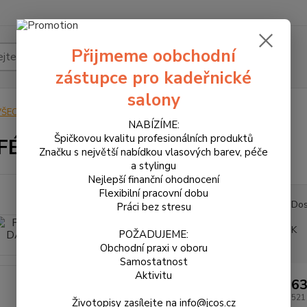
Přijmeme oobchodní
Hledat
zástupce pro kadeřnické
salony
VŠECHNY PRODUKTY
PARFÉM DÁMSKÝ 50ml
NABÍZÍME:
Špičkovou kvalitu profesionálních produktů
FÉM DÁMSKÝ 50ml
Značku s největší nabídkou vlasových barev, péče
a stylingu
Nejlepší finanční ohodnocení
Flexibilní pracovní dobu
Dos
Práci bez stresu
K
POŽADUJEME:
Obchodní praxi v oboru
Samostatnost
Aktivitu
63
521
Životopisy zasílejte na info@jcos.cz