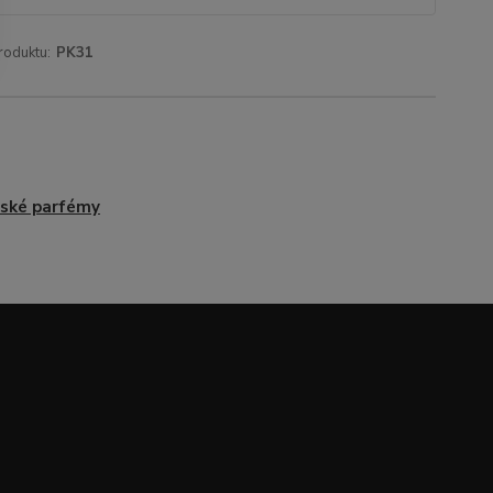
roduktu:
PK31
ské parfémy