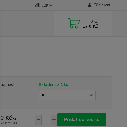
Přihlášení
CZK
0
ks
za
0 Kč
tupnost
Skladem > 1 ks
0 Kč
/
ks
Přidat do košíku
 Kč
bez DPH