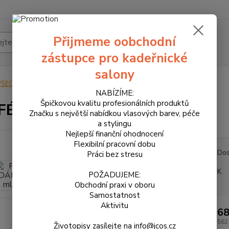
Přijmeme oobchodní
Hledat
zástupce pro kadeřnické
salony
VŠECHNY PRODUKTY
PARFÉM DÁMSKÝ 50 ml - NEW
NABÍZÍME:
Špičkovou kvalitu profesionálních produktů
FÉM DÁMSKÝ 50 ml - NEW
Značku s největší nabídkou vlasových barev, péče
a stylingu
Nejlepší finanční ohodnocení
Flexibilní pracovní dobu
Dos
Práci bez stresu
K
POŽADUJEME:
Obchodní praxi v oboru
Samostatnost
Aktivitu
68
562
Životopisy zasílejte na info@jcos.cz