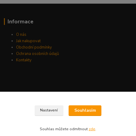
Informace
O nás
Jak nakupovat
Obchodní podmínky
Ochrana osobních údajů
Kontakty
Souhlasím
Nastavení
Souhlas můžete odmítnout
zde
.
Vytvořeno na
Eshop-rychle.cz