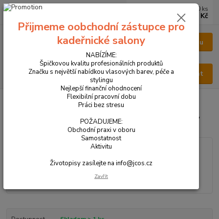
0
ks
CZK
za
0 Kč
Přijmeme oobchodní zástupce pro
kadeřnické salony
Menu
NABÍZÍME:
Špičkovou kvalitu profesionálních produktů
Značku s největší nabídkou vlasových barev, péče a
Hledat
stylingu
Nejlepší finanční ohodnocení
Flexibilní pracovní dobu
Úvod
VŠECHNY PRODUKTY
PARFÉM DÁMSKÝ 50 ml - NEW
Práci bez stresu
PARFÉM DÁMSKÝ 50 ml - NEW
POŽADUJEME:
Obchodní praxi v oboru
Samostatnost
Aktivitu
Životopisy zasílejte na info@jcos.cz
Zavřít
Dostupnost
Skladem > 1 ks