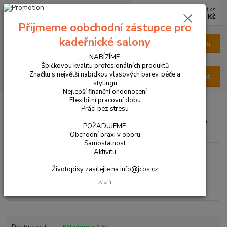
0
ks
CZK
za
0 Kč
Přijmeme oobchodní zástupce pro
kadeřnické salony
Menu
NABÍZÍME:
Špičkovou kvalitu profesionálních produktů
Značku s největší nabídkou vlasových barev, péče a
Hledat
stylingu
Nejlepší finanční ohodnocení
Flexibilní pracovní dobu
Úvod
VŠECHNY PRODUKTY
PARFÉM DÁMSKÝ 50 ml - NEW
Práci bez stresu
PARFÉM DÁMSKÝ 50 ml - NEW
POŽADUJEME:
Obchodní praxi v oboru
Samostatnost
Aktivitu
Životopisy zasílejte na info@jcos.cz
Zavřít
Dostupnost
Skladem > 1 ks