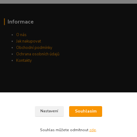
Informace
O nás
Jak nakupovat
Obchodní podmínky
Ochrana osobních údajů
Kontakty
Souhlasím
Nastavení
Souhlas můžete odmítnout
zde
.
Vytvořeno na
Eshop-rychle.cz