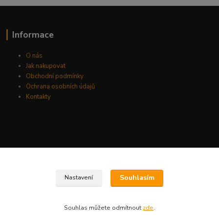
Informace
O nás
Jak nakupovat
Obchodní podmínky
Ochrana osobních údajů
Kontakty
Souhlasím
Nastavení
Souhlas můžete odmítnout
zde
.
Vytvořeno na
Eshop-rychle.cz