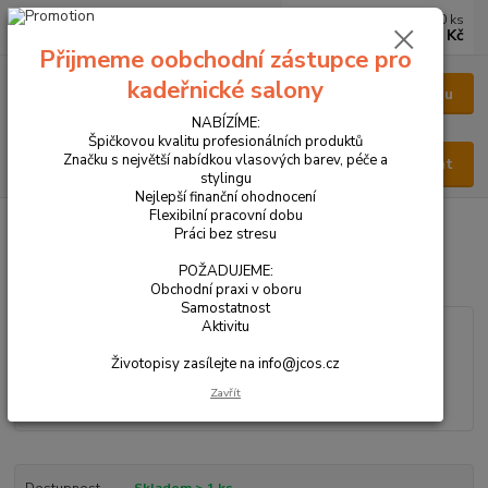
0
ks
CZK
za
0 Kč
Přijmeme oobchodní zástupce pro
kadeřnické salony
Menu
NABÍZÍME:
Špičkovou kvalitu profesionálních produktů
Značku s největší nabídkou vlasových barev, péče a
Hledat
stylingu
Nejlepší finanční ohodnocení
Flexibilní pracovní dobu
Úvod
VŠECHNY PRODUKTY
PARFÉM DÁMSKÝ 24 ml
Práci bez stresu
PARFÉM DÁMSKÝ 24 ml
POŽADUJEME:
Obchodní praxi v oboru
Samostatnost
Aktivitu
Životopisy zasílejte na info@jcos.cz
Zavřít
Dostupnost
Skladem > 1 ks