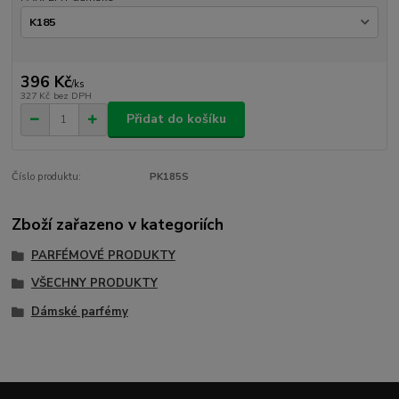
396 Kč
/
ks
327 Kč
bez DPH
Přidat do košíku
Číslo produktu:
PK185S
Zboží zařazeno v kategoriích
PARFÉMOVÉ PRODUKTY
VŠECHNY PRODUKTY
Dámské parfémy