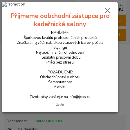
0
ks
CZK
za
0 Kč
Přijmeme oobchodní zástupce pro
Menu
kadeřnické salony
NABÍZÍME:
Hledat
Špičkovou kvalitu profesionálních produktů
Značku s největší nabídkou vlasových barev, péče a
stylingu
Úvod
VŠECHNY PRODUKTY
PARFÉM DÁMSKÝ 24 ml
Nejlepší finanční ohodnocení
Flexibilní pracovní dobu
PARFÉM DÁMSKÝ 24 ml
Práci bez stresu
POŽADUJEME:
Obchodní praxi v oboru
Samostatnost
Aktivitu
Životopisy zasílejte na info@jcos.cz
Zavřít
Dostupnost
Skladem > 1 ks
PARFÉMY dámské