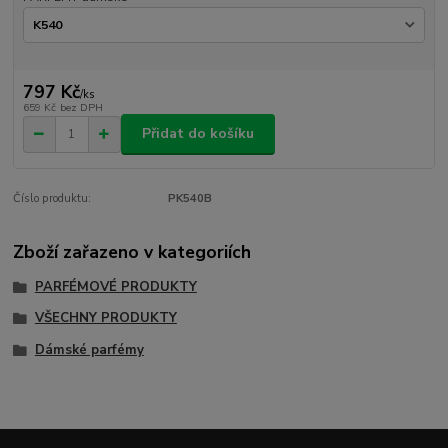
797 Kč
/
ks
659 Kč
bez DPH
Přidat do košíku
Číslo produktu:
PK540B
Zboží zařazeno v kategoriích
PARFÉMOVÉ PRODUKTY
VŠECHNY PRODUKTY
Dámské parfémy