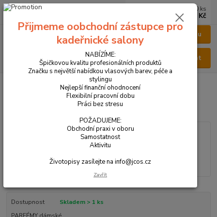
0
ks
CZK
za
0 Kč
Přijmeme oobchodní zástupce pro
Menu
kadeřnické salony
NABÍZÍME:
Hledat
Špičkovou kvalitu profesionálních produktů
Značku s největší nabídkou vlasových barev, péče a
stylingu
Úvod
VŠECHNY PRODUKTY
PARFÉM DÁMSKÝ 100ml
Nejlepší finanční ohodnocení
Flexibilní pracovní dobu
PARFÉM DÁMSKÝ 100ml
Práci bez stresu
POŽADUJEME:
Obchodní praxi v oboru
Samostatnost
Aktivitu
Životopisy zasílejte na info@jcos.cz
Zavřít
Dostupnost
Skladem > 1 ks
PARFÉMY dámské