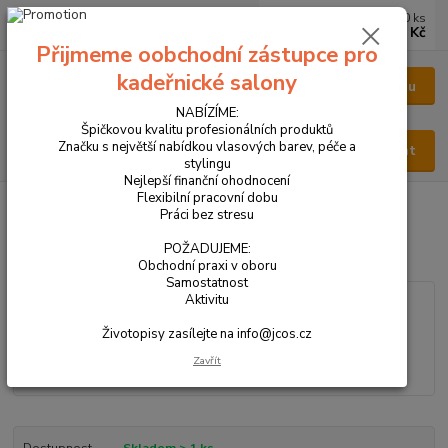
0
ks
CZK
za
0 Kč
Přijmeme oobchodní zástupce pro
kadeřnické salony
Menu
NABÍZÍME:
Špičkovou kvalitu profesionálních produktů
Značku s největší nabídkou vlasových barev, péče a
Hledat
stylingu
Nejlepší finanční ohodnocení
Flexibilní pracovní dobu
Úvod
VŠECHNY PRODUKTY
PARFÉM DÁMSKÝ 100ml
Práci bez stresu
PARFÉM DÁMSKÝ 100ml
POŽADUJEME:
Obchodní praxi v oboru
Samostatnost
Aktivitu
Životopisy zasílejte na info@jcos.cz
Zavřít
Dostupnost
Skladem > 1 ks