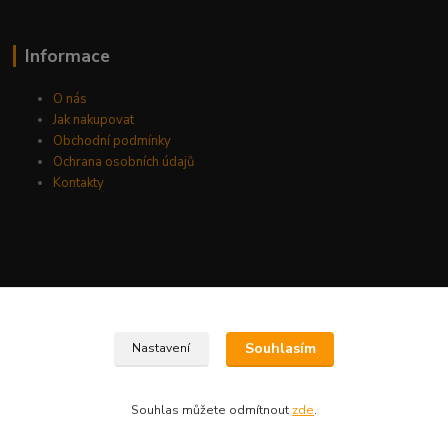
Informace
O nás
Jak nakupovat
Obchodní podmínky
Ochrana osobních údajů
Kontakty
Souhlasím
Nastavení
Souhlas můžete odmítnout
zde
.
Vytvořeno na
Eshop-rychle.cz