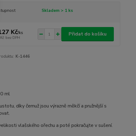
tupnost
Skladem > 1 ks
127 Kč
/
ks
Přidat do košíku
 Kč
bez DPH
roduktu:
K-1446
0 ml
stotu, díky čemuž jsou výrazně měkčí a pružnější s
ovat.
elikosti vlašského ořechu a poté pokračujte v sušení.