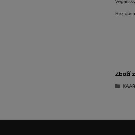
Veganský
Bez obs
Zboží 
KAA