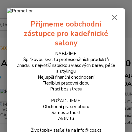
Přijmeme oobchodní
Hledat
zástupce pro kadeřnické
salony
VŠECHNY PRODUKTY
MARAES - VOLUME CARE pěna 200 ml
NABÍZÍME:
Špičkovou kvalitu profesionálních produktů
AES - VOLUME CARE pěna 200
Značku s největší nabídkou vlasových barev, péče
a stylingu
MAR
Nejlepší finanční ohodnocení
FOA
Flexibilní pracovní dobu
Práci bez stresu
VOLUM
POŽADUJEME:
200 ml
Obchodní praxi v oboru
vlasům
Samostatnost
okamži
Aktivitu
Neopla
Životopisy zasílejte na info@jcos.cz