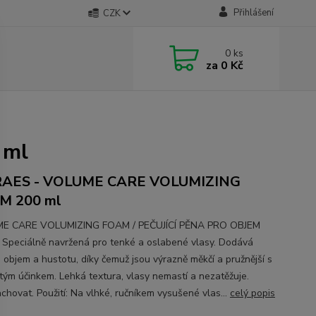
Přihlášení
CZK
0
ks
za
0 Kč
 ml
AES - VOLUME CARE VOLUMIZING
M 200 ml
E CARE VOLUMIZING FOAM / PEČUJÍCÍ PĚNA PRO OBJEM
 Speciálně navržená pro tenké a oslabené vlasy. Dodává
 objem a hustotu, díky čemuž jsou výrazně měkčí a pružnější s
tým účinkem. Lehká textura, vlasy nemastí a nezatěžuje.
chovat. Použití: Na vlhké, ručníkem vysušené vlas...
celý popis