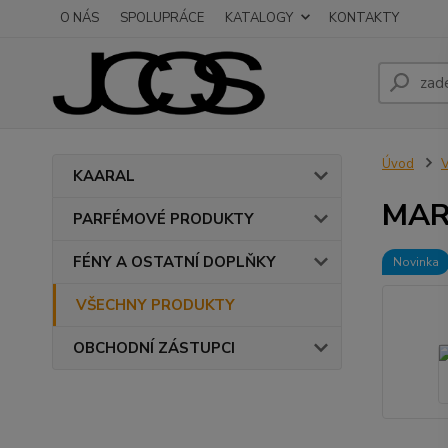
O NÁS
SPOLUPRÁCE
KATALOGY
KONTAKTY
Úvod
KAARAL
MAR
PARFÉMOVÉ PRODUKTY
FÉNY A OSTATNÍ DOPLŇKY
Novinka
VŠECHNY PRODUKTY
OBCHODNÍ ZÁSTUPCI