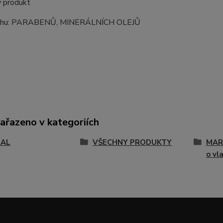
 produkt
ahu: PARABENŮ, MINERÁLNÍCH OLEJŮ
zařazeno v kategoriích
RAL
VŠECHNY PRODUKTY
MARA
o vl