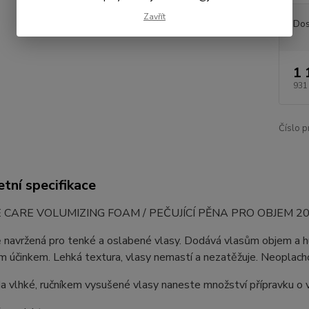
Zavřít
Dos
1 
931
Číslo p
tní specifikace
CARE VOLUMIZING FOAM / PEČUJÍCÍ PĚNA PRO OBJEM 20
 navržená pro tenké a oslabené vlasy. Dodává vlasům objem a hu
 účinkem. Lehká textura, vlasy nemastí a nezatěžuje. Neoplach
Na vlhké, ručníkem vysušené vlasy naneste množství přípravku o v