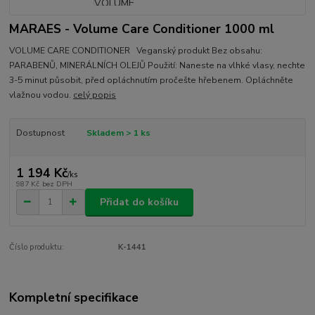
MARAES - Volume Care Conditioner 1000 ml
VOLUME CARE CONDITIONER Veganský produkt Bez obsahu:
PARABENŮ, MINERÁLNÍCH OLEJŮ Použití: Naneste na vlhké vlasy, nechte
3-5 minut působit, před opláchnutím pročešte hřebenem. Opláchněte
vlažnou vodou.
celý popis
Dostupnost
Skladem > 1 ks
1 194 Kč
/
ks
987 Kč
bez DPH
Přidat do košíku
Číslo produktu:
K-1441
Kompletní specifikace