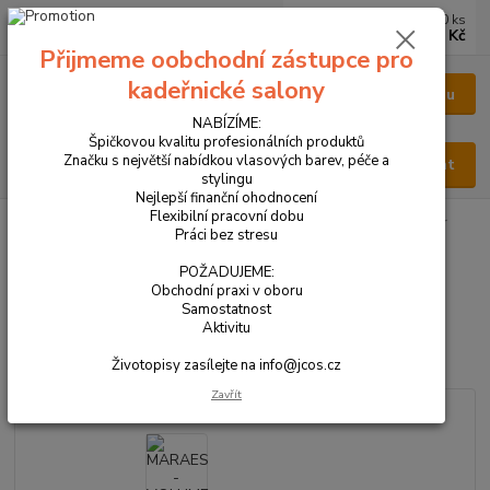
0
ks
CZK
za
0 Kč
Přijmeme oobchodní zástupce pro
kadeřnické salony
Menu
NABÍZÍME:
Špičkovou kvalitu profesionálních produktů
Značku s největší nabídkou vlasových barev, péče a
Hledat
stylingu
Nejlepší finanční ohodnocení
Flexibilní pracovní dobu
Úvod
VŠECHNY PRODUKTY
MARAES - VOLUME CARE kondicioner
Práci bez stresu
1000 ml
POŽADUJEME:
MARAES - VOLUME CARE
Obchodní praxi v oboru
Samostatnost
kondicioner 1000 ml
Aktivitu
Životopisy zasílejte na info@jcos.cz
Novinka
Zavřít