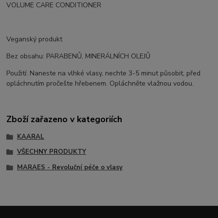
VOLUME CARE CONDITIONER
Veganský produkt
Bez obsahu: PARABENŮ, MINERÁLNÍCH OLEJŮ
Použití: Naneste na vlhké vlasy, nechte 3-5 minut působit, před
opláchnutím pročešte hřebenem. Opláchněte vlažnou vodou.
Zboží zařazeno v kategoriích
KAARAL
VŠECHNY PRODUKTY
MARAES - Revoluční péče o vlasy