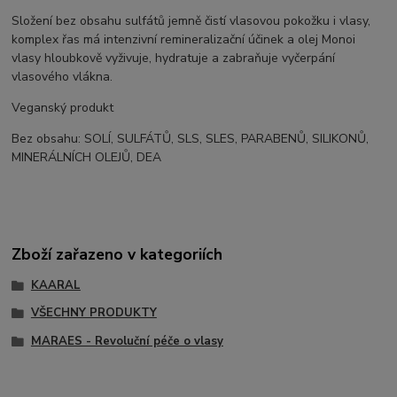
Složení bez obsahu sulfátů jemně čistí vlasovou pokožku i vlasy,
komplex řas má intenzivní remineralizační účinek a olej Monoi
vlasy hloubkově vyživuje, hydratuje a zabraňuje vyčerpání
vlasového vlákna.
Veganský produkt
Bez obsahu: SOLÍ, SULFÁTŮ, SLS, SLES, PARABENŮ, SILIKONŮ,
MINERÁLNÍCH OLEJŮ, DEA
Zboží zařazeno v kategoriích
KAARAL
VŠECHNY PRODUKTY
MARAES - Revoluční péče o vlasy