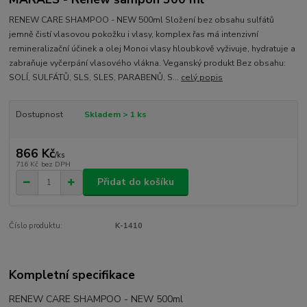
RENEW CARE SHAMPOO - NEW 500ml Složení bez obsahu sulfátů
jemně čistí vlasovou pokožku i vlasy, komplex řas má intenzivní
remineralizační účinek a olej Monoi vlasy hloubkově vyživuje, hydratuje a
zabraňuje vyčerpání vlasového vlákna. Veganský produkt Bez obsahu:
SOLÍ, SULFÁTŮ, SLS, SLES, PARABENŮ, S...
celý popis
Dostupnost
Skladem > 1 ks
866 Kč
/
ks
716 Kč
bez DPH
Přidat do košíku
Číslo produktu:
K-1410
Kompletní specifikace
RENEW CARE SHAMPOO - NEW 500ml