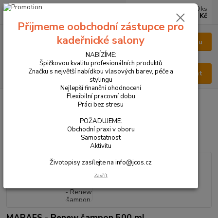
0
ks
CZK
za
0 Kč
Přijmeme oobchodní zástupce pro
kadeřnické salony
Menu
NABÍZÍME:
Špičkovou kvalitu profesionálních produktů
Značku s největší nabídkou vlasových barev, péče a
Hledat
stylingu
Nejlepší finanční ohodnocení
Flexibilní pracovní dobu
Úvod
VŠECHNY PRODUKTY
MARAES - Renew šampon 500 ml
Práci bez stresu
MARAES - Renew šampon 500
POŽADUJEME:
Obchodní praxi v oboru
ml
Samostatnost
Aktivitu
Životopisy zasílejte na info@jcos.cz
Zavřít
MARAES - Renew šampon 500 ml