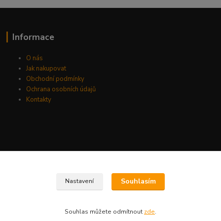
Informace
O nás
Jak nakupovat
Obchodní podmínky
Ochrana osobních údajů
Kontakty
Souhlasím
Nastavení
Souhlas můžete odmítnout
zde
.
Vytvořeno na
Eshop-rychle.cz