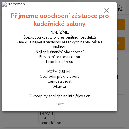
0
ks
CZK
za
0 Kč
Přijmeme oobchodní zástupce pro
kadeřnické salony
Menu
NABÍZÍME:
Špičkovou kvalitu profesionálních produktů
Značku s největší nabídkou vlasových barev, péče a
Hledat
stylingu
Nejlepší finanční ohodnocení
Flexibilní pracovní dobu
Úvod
VŠECHNY PRODUKTY
K05 - TRAVEL SET šamp+lotion suché
Práci bez stresu
lupy
POŽADUJEME:
K05 - TRAVEL SET šamp+lotion
Obchodní praxi v oboru
Samostatnost
suché lupy
Aktivitu
Životopisy zasílejte na info@jcos.cz
Zavřít