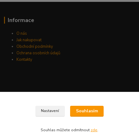
Informace
O nás
Jak nakupovat
Obchodní podmínky
Ochrana osobních údajů
Kontakty
Souhlasím
Nastavení
Souhlas můžete odmítnout
zde
.
Vytvořeno na
Eshop-rychle.cz