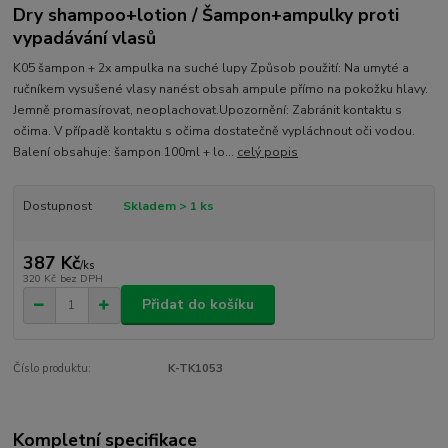
Dry shampoo+lotion / Šampon+ampulky proti
vypadávání vlasů
K05 šampon + 2x ampulka na suché lupy Způsob použití: Na umyté a
ručníkem vysušené vlasy nanést obsah ampule přímo na pokožku hlavy.
Jemně promasírovat, neoplachovat.Upozornění: Zabránit kontaktu s
očima. V případě kontaktu s očima dostatečně vypláchnout oči vodou.
Balení obsahuje: šampon 100ml + lo...
celý popis
Dostupnost
Skladem > 1 ks
387 Kč
/
ks
320 Kč
bez DPH
Přidat do košíku
Číslo produktu:
K-TK1053
Kompletní specifikace