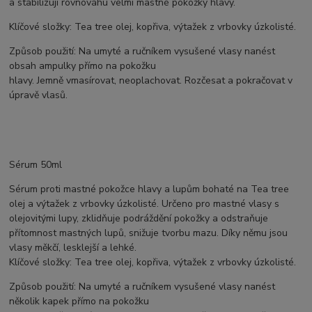
a stabilizují rovnováhu velmi mastné pokožky hlavy.
Klíčové složky: Tea tree olej, kopřiva, výtažek z vrbovky úzkolisté.
Způsob použití: Na umyté a ručníkem vysušené vlasy nanést
obsah ampulky přímo na pokožku
hlavy. Jemně vmasírovat, neoplachovat. Rozčesat a pokračovat v
úpravě vlasů.
Sérum 50ml
Sérum proti mastné pokožce hlavy a lupům bohaté na Tea tree
olej a výtažek z vrbovky úzkolisté. Určeno pro mastné vlasy s
olejovitými lupy, zklidňuje podráždění pokožky a odstraňuje
přítomnost mastných lupů, snižuje tvorbu mazu. Díky němu jsou
vlasy měkčí, lesklejší a lehké.
Klíčové složky: Tea tree olej, kopřiva, výtažek z vrbovky úzkolisté.
Způsob použití: Na umyté a ručníkem vysušené vlasy nanést
několik kapek přímo na pokožku