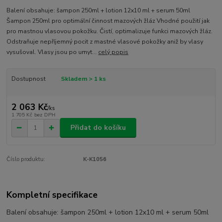
Balení obsahuje: šampon 250ml + lotion 12x10 ml + serum 50ml
Šampon 250ml pro optimální činnost mazových žláz Vhodné použití jak
pro mastnou vlasovou pokožku. Čistí, optimalizuje funkci mazových žláz.
Odstraňuje nepříjemný pocit z mastné vlasové pokožky aniž by vlasy
vysušoval. Vlasy jsou po umyt...
celý popis
Dostupnost
Skladem > 1 ks
2 063 Kč
/
ks
1 705 Kč
bez DPH
Přidat do košíku
Číslo produktu:
K-K1056
Kompletní specifikace
Balení obsahuje: šampon 250ml + lotion 12x10 ml + serum 50ml