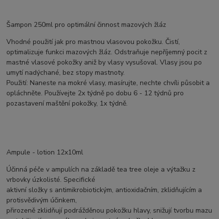
Šampon 250ml pro optimální činnost mazových žláz
Vhodné použití jak pro mastnou vlasovou pokožku. Čistí,
optimalizuje funkci mazových žláz. Odstraňuje nepříjemný pocit z
mastné vlasové pokožky aniž by vlasy vysušoval. Vlasy jsou po
umytí nadýchané, bez stopy mastnoty.
Použití: Naneste na mokré vlasy, masírujte, nechte chvíli působit a
opláchněte. Používejte 2x týdně po dobu 6 - 12 týdnů pro
pozastavení maštění pokožky, 1x týdně.
Ampule - lotion 12x10ml
Účinná péče v ampulích na základě tea tree oleje a výtažku z
vrbovky úzkolisté. Specifické
aktivní složky s antimikrobiotickým, antioxidačním, zklidňujícím a
protisvědivým účinkem,
přirozeně zklidňují podrážděnou pokožku hlavy, snižují tvorbu mazu