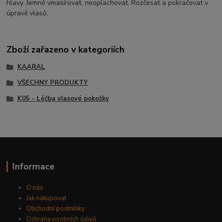
hlavy. Jemně vmasírovat, neoplachovat. Rozčesat a pokračovat v
úpravě vlasů.
Zboží zařazeno v kategoriích
KAARAL
VŠECHNY PRODUKTY
K05 - Léčba vlasové pokožky
Informace
O nás
Jak nakupovat
Obchodní podmínky
Ochrana osobních údajů