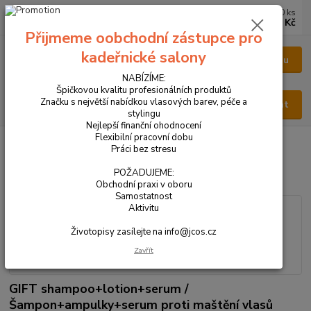
0
ks
CZK
za
0 Kč
Přijmeme oobchodní zástupce pro
kadeřnické salony
Menu
NABÍZÍME:
Špičkovou kvalitu profesionálních produktů
Značku s největší nabídkou vlasových barev, péče a
Hledat
stylingu
Nejlepší finanční ohodnocení
Flexibilní pracovní dobu
Úvod
VŠECHNY PRODUKTY
K05 - SET proti maštění VELKÝ
Práci bez stresu
K05 - SET proti maštění VELKÝ
POŽADUJEME:
Obchodní praxi v oboru
Samostatnost
Aktivitu
Životopisy zasílejte na info@jcos.cz
Zavřít
GIFT shampoo+lotion+serum /
Šampon+ampulky+serum proti maštění vlasů