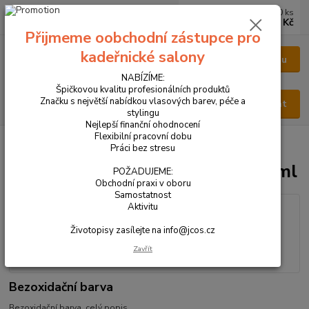
0
ks
CZK
za
0 Kč
Přijmeme oobchodní zástupce pro
kadeřnické salony
Menu
NABÍZÍME:
Špičkovou kvalitu profesionálních produktů
Značku s největší nabídkou vlasových barev, péče a
Hledat
stylingu
Nejlepší finanční ohodnocení
Flexibilní pracovní dobu
Úvod
VŠECHNY PRODUKTY
COLORSPLASH Turquoise 100 ml
Práci bez stresu
COLORSPLASH Turquoise 100 ml
POŽADUJEME:
Obchodní praxi v oboru
Samostatnost
Aktivitu
Životopisy zasílejte na info@jcos.cz
Zavřít
Bezoxidační barva
Bezoxidační barva.
celý popis