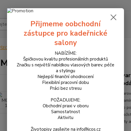
Přijmeme oobchodní
Hledat
zástupce pro kadeřnické
salony
VŠECHNY PRODUKTY
SP - MOLDING 100 ml
NABÍZÍME:
Špičkovou kvalitu profesionálních produktů
- MOLDING 100 ml
Značku s největší nabídkou vlasových barev, péče
a stylingu
Tvar
Nejlepší finanční ohodnocení
dodá
Flexibilní pracovní dobu
Práci bez stresu
Tvarov
POŽADUJEME:
Vitamín
Obchodní praxi v oboru
a to p
Samostatnost
množst
Aktivitu
prsty a
Životopisy zasílejte na info@jcos.cz