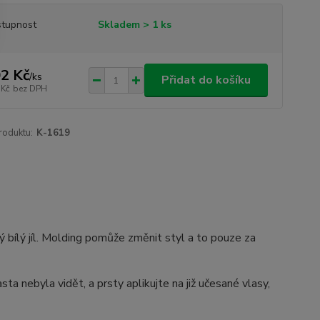
tupnost
Skladem > 1 ks
2 Kč
/
ks
Přidat do košíku
 Kč
bez DPH
roduktu:
K-1619
ý bílý jíl. Molding pomůže změnit styl a to pouze za
a nebyla vidět, a prsty aplikujte na již učesané vlasy,