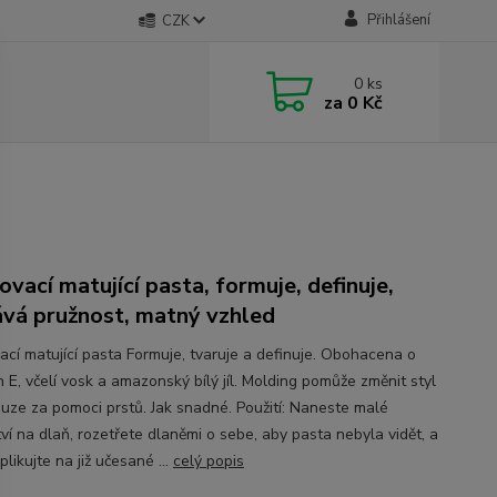
Přihlášení
CZK
0
ks
za
0 Kč
ovací matující pasta, formuje, definuje,
vá pružnost, matný vzhled
ací matující pasta Formuje, tvaruje a definuje. Obohacena o
 E, včelí vosk a amazonský bílý jíl. Molding pomůže změnit styl
ouze za pomoci prstů. Jak snadné. Použití: Naneste malé
ví na dlaň, rozetřete dlaněmi o sebe, aby pasta nebyla vidět, a
plikujte na již učesané ...
celý popis