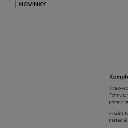
NOVINKY
Komple
Tvarovací
Formuje, 
pomoci pr
Použití: 
následně 