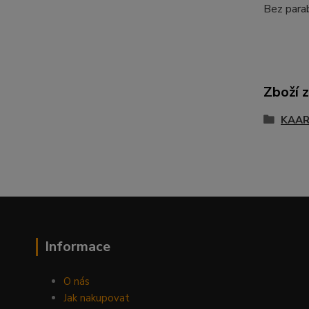
Bez parab
Zboží 
KAA
Informace
O nás
Jak nakupovat