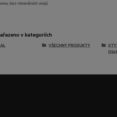
enu, bez minerálních olejů.
zařazeno v kategoriích
RAL
VŠECHNY PRODUKTY
STY
Ošet