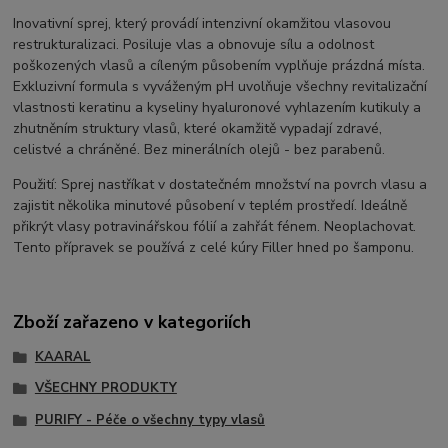
Inovativní sprej, který provádí intenzivní okamžitou vlasovou
restrukturalizaci. Posiluje vlas a obnovuje sílu a odolnost
poškozených vlasů a cíleným působením vyplňuje prázdná místa.
Exkluzivní formula s vyváženým pH uvolňuje všechny revitalizační
vlastnosti keratinu a kyseliny hyaluronové vyhlazením kutikuly a
zhutněním struktury vlasů, které okamžitě vypadají zdravé,
celistvé a chráněné. Bez minerálních olejů - bez parabenů.
Použití: Sprej nastříkat v dostatečném množství na povrch vlasu a
zajistit několika minutové působení v teplém prostředí. Ideálně
přikrýt vlasy potravinářskou fólií a zahřát fénem. Neoplachovat.
Tento přípravek se používá z celé kúry Filler hned po šamponu.
Zboží zařazeno v kategoriích
KAARAL
VŠECHNY PRODUKTY
PURIFY - Péče o všechny typy vlasů