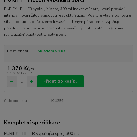
PURIFY - FILLER vyplňující sprej 300 ml Inovativní sprej, který provádí
intenzivní okamžitou vlasovou restrukturalizaci. Posiluje vlas a obnovuje
sílu a odolnost poškozených vlasů a cíleným působením vyplňuje
prázdná místa. Exkluzivní formula s vyváženým pH uvolňuje všechny
revitalizační vlastnosti ...
celý popis
Dostupnost
Skladem > 1 ks
1 370 Kč
/
ks
1 132 Kč
bez DPH
Přidat do košíku
Číslo produktu:
K-1256
Kompletní specifikace
PURIFY - FILLER vyplňující sprej 300 ml