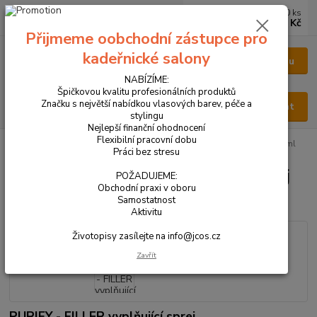
0
ks
CZK
za
0 Kč
Přijmeme oobchodní zástupce pro
kadeřnické salony
Menu
NABÍZÍME:
Špičkovou kvalitu profesionálních produktů
Značku s největší nabídkou vlasových barev, péče a
Hledat
stylingu
Nejlepší finanční ohodnocení
Flexibilní pracovní dobu
Úvod
VŠECHNY PRODUKTY
PURIFY - FILLER vyplňující sprej 300 ml
Práci bez stresu
PURIFY - FILLER vyplňující sprej
POŽADUJEME:
Obchodní praxi v oboru
300 ml
Samostatnost
Aktivitu
Životopisy zasílejte na info@jcos.cz
Zavřít
PURIFY - FILLER vyplňující sprej