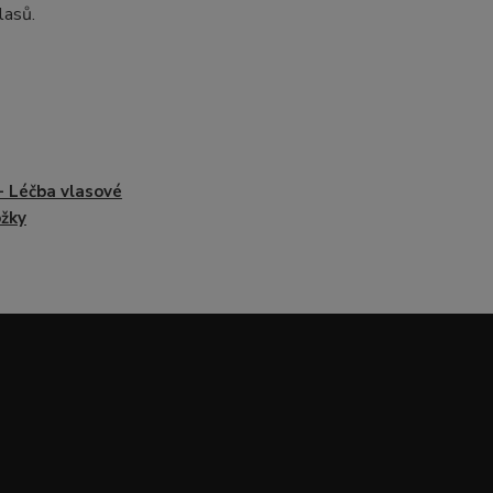
lasů.
- Léčba vlasové
žky