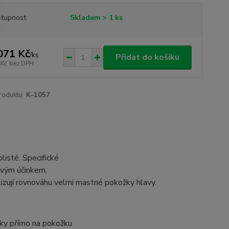
tupnost
Skladem > 1 ks
071 Kč
/
ks
Přidat do košíku
 Kč
bez DPH
roduktu:
K-1057
listé. Specifické
divým účinkem,
ilizují rovnováhu velmi mastné pokožky hlavy.
ky přímo na pokožku