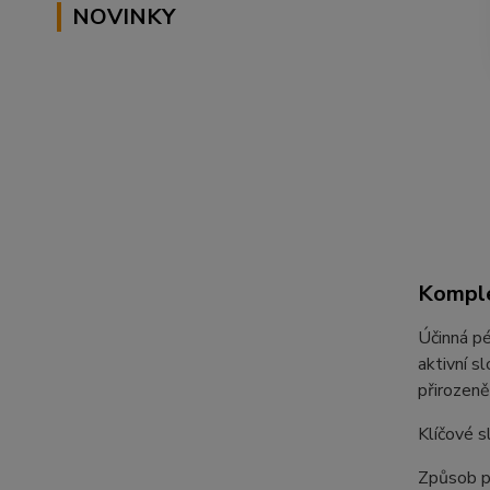
NOVINKY
Komple
Účinná pé
aktivní s
přirozeně
Klíčové s
Způsob p