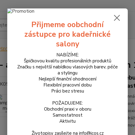
Přijmeme oobchodní
Hledat
zástupce pro kadeřnické
salony
VŠECHNY PRODUKTY
K05 - ampule proti mastným lupům 12x10 ml
NABÍZÍME:
Špičkovou kvalitu profesionálních produktů
- ampule proti mastným lupům
Značku s největší nabídkou vlasových barev, péče
a stylingu
Sebu
Nejlepší finanční ohodnocení
mas
Flexibilní pracovní dobu
Práci bez stresu
Účinná
POŽADUJEME:
vrbovky
Obchodní praxi v oboru
antioxi
Samostatnost
podráž
Aktivitu
rovnov
Životopisy zasílejte na info@jcos.cz