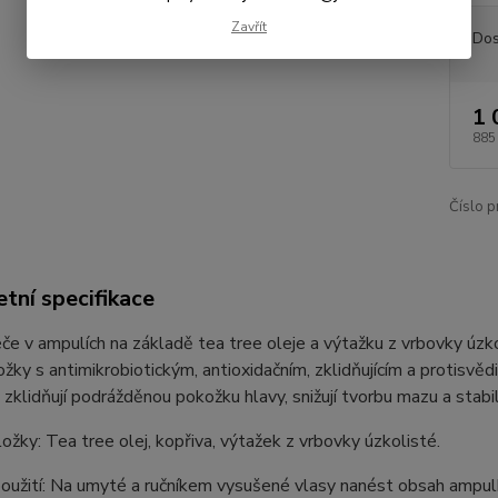
Zavřít
Dos
1 
885
Číslo p
tní specifikace
če v ampulích na základě tea tree oleje a výtažku z vrbovky úzko
ložky s antimikrobiotickým, antioxidačním, zklidňujícím a protisvě
 zklidňují podrážděnou pokožku hlavy, snižují tvorbu mazu a stab
ložky: Tea tree olej, kopřiva, výtažek z vrbovky úzkolisté.
oužití: Na umyté a ručníkem vysušené vlasy nanést obsah ampul