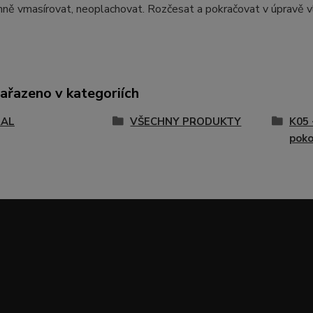
mně vmasírovat, neoplachovat. Rozčesat a pokračovat v úpravě v
zařazeno v kategoriích
RAL
VŠECHNY PRODUKTY
K05 
poko