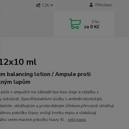
Přihlášení
CZK
0
ks
za
0 Kč
 12x10 ml
m balancing lotion / Ampule proti
tným lupům
 péče v ampulích na základě tea tree oleje a výtažku z
 úzkolisté. Specifickéaktivní složky s antimikrobiotickým,
dačním, zklidňujícím a protisvědivým účinkem,přirozeně zklidňují
děnou pokožku hlavy, snižují tvorbu mazu a stabilizují
áhu velmi mastné pokožky hlavy. Kl...
celý popis