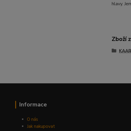
hlavy. Je
Zboží 
KAA
Informace
O nás
Jak nakupovat