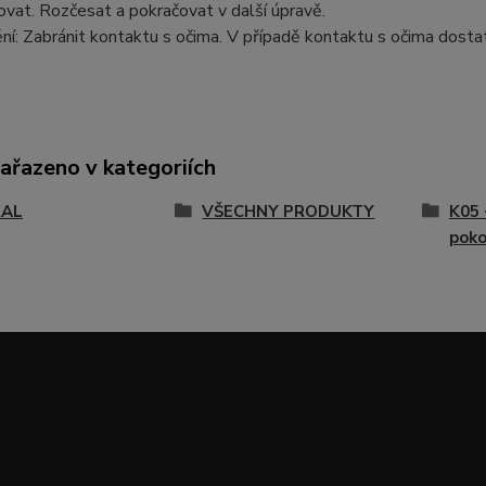
vat. Rozčesat a pokračovat v další úpravě.
í: Zabránit kontaktu s očima. V případě kontaktu s očima dosta
zařazeno v kategoriích
RAL
VŠECHNY PRODUKTY
K05 
poko