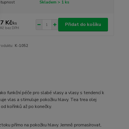
tupnost
Skladem > 1 ks
7 Kč
/
ks
Přidat do košíku
 Kč
bez DPH
roduktu:
K-1052
ako funkční péče pro slabé vlasy a vlasy s tendencí k
luje vlas a stimuluje pokožku hlavy. Tea trea olej
í od kořínků až po konečky.
ztoku přímo na pokožku hlavy. Jemně promasírovat,