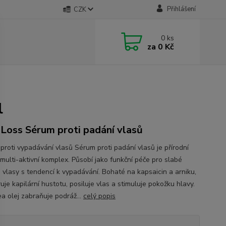
Přihlášení
CZK
0
ks
za
0 Kč
l
 Loss Sérum proti padání vlasů
proti vypadávání vlasů Sérum proti padání vlasů je přírodní
 multi-aktivní komplex. Působí jako funkční péče pro slabé
a vlasy s tendencí k vypadávání. Bohaté na kapsaicin a arniku,
je kapilární hustotu, posiluje vlas a stimuluje pokožku hlavy.
ea olej zabraňuje podráž...
celý popis