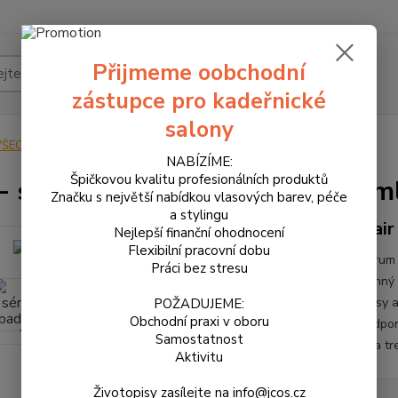
Přijmeme oobchodní
Hledat
zástupce pro kadeřnické
salony
VŠECHNY PRODUKTY
K05 - sérum proti padání vlasů 50 ml
NABÍZÍME:
Špičkovou kvalitu profesionálních produktů
- sérum proti padání vlasů 50 m
Značku s největší nabídkou vlasových barev, péče
a stylingu
Hair
Nejlepší finanční ohodnocení
Flexibilní pracovní dobu
Sérum 
Práci bez stresu
účinný
vlasy 
POŽADUJEME:
Obchodní praxi v oboru
podporu
Samostatnost
Tea tr
Aktivitu
Životopisy zasílejte na info@jcos.cz