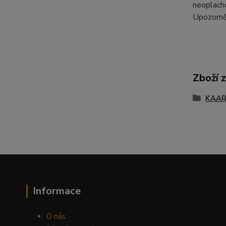
neoplacho
Upozorněn
Zboží 
KAA
Informace
O nás