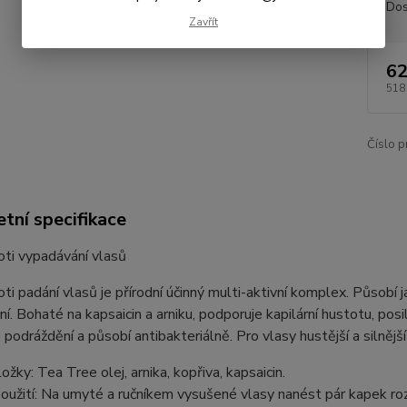
Dos
Zavřít
62
518
Číslo p
tní specifikace
ti vypadávání vlasů
ti padání vlasů je přírodní účinný multi-aktivní komplex. Působí j
í. Bohaté na kapsaicin a arniku, podporuje kapilární hustotu, posi
 podráždění a působí antibakteriálně. Pro vlasy hustější a silnějš
ožky: Tea Tree olej, arnika, kopřiva, kapsaicin.
užití: Na umyté a ručníkem vysušené vlasy nanést pár kapek ro