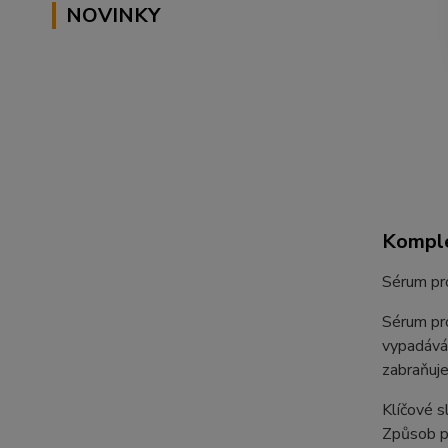
NOVINKY
Komple
Sérum pro
Sérum pro
vypadáván
zabraňuje
Klíčové sl
Způsob po