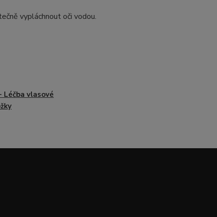
tečně vypláchnout oči vodou.
- Léčba vlasové
žky