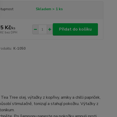
tupnost
Skladem > 1 ks
5 Kč
/
ks
Přidat do košíku
 Kč
bez DPH
roduktu:
K-1050
ea Tree olej, výtažky z kopřivy, arniky a chilli papriček,
ůsobí stimulačně, tonizují a stahují pokožku. Výtažky z
 tonikum.
láchněte. Po šamponu naneste na pokožku ampuli proti