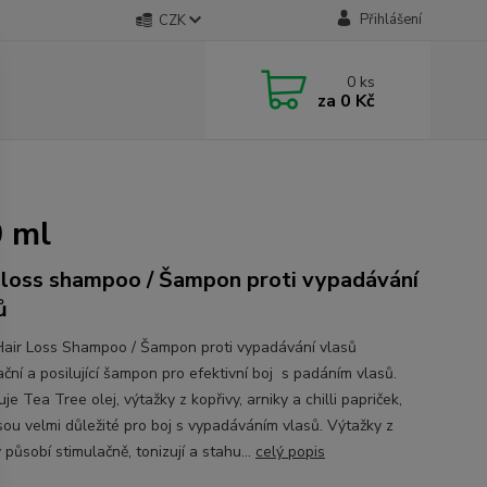
Přihlášení
CZK
0
ks
za
0 Kč
0 ml
 loss shampoo / Šampon proti vypadávání
ů
Hair Loss Shampoo / Šampon proti vypadávání vlasů
ční a posilující šampon pro efektivní boj s padáním vlasů.
e Tea Tree olej, výtažky z kopřivy, arniky a chilli papriček,
jsou velmi důležité pro boj s vypadáváním vlasů. Výtažky z
 působí stimulačně, tonizují a stahu...
celý popis