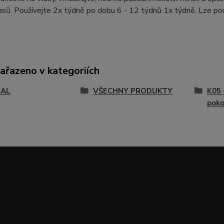
asů. Používejte 2x týdně po dobu 6 - 12 týdnů 1x týdně. Lze pou
zařazeno v kategoriích
RAL
VŠECHNY PRODUKTY
K05 
poko