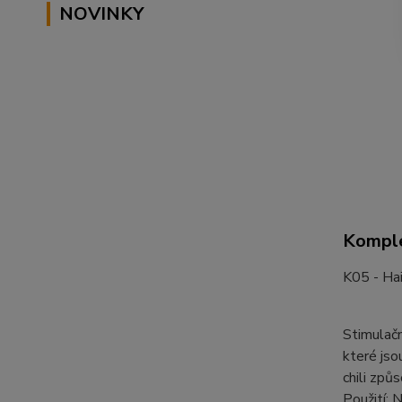
NOVINKY
Komple
K05 - Ha
Stimulačn
které jso
chili způ
Použití: 