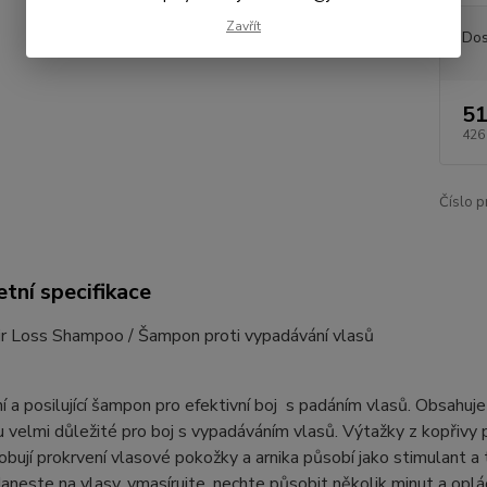
Zavřít
Dos
51
426
Číslo p
tní specifikace
ir Loss Shampoo / Šampon proti vypadávání vlasů
í a posilující šampon pro efektivní boj s padáním vlasů. Obsahuje T
u velmi důležité pro boj s vypadáváním vlasů. Výtažky z kopřivy p
sobují prokrvení vlasové pokožky a arnika působí jako stimulant a
Naneste na vlasy, vmasírujte, nechte působit několik minut a op