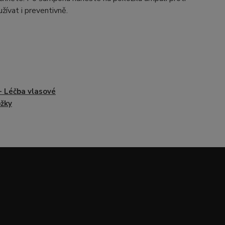
žívat i preventivně.
- Léčba vlasové
žky