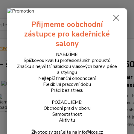
Přijmeme oobchodní
Hledat
zástupce pro kadeřnické
salony
VŠECHNY PRODUKTY
K05 - šampon proti padání vlasů 250 ml
NABÍZÍME:
Špičkovou kvalitu profesionálních produktů
- šampon proti padání vlasů 25
Značku s největší nabídkou vlasových barev, péče
a stylingu
Hair
Nejlepší finanční ohodnocení
vlas
Flexibilní pracovní dobu
Práci bez stresu
K05 - 
POŽADUJEME:
Stimula
Obchodní praxi v oboru
Obsahuj
Samostatnost
které 
Aktivitu
kopřivy
Životopisy zasílejte na info@jcos.cz