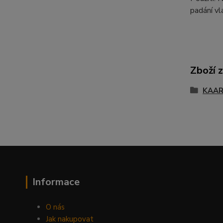
padání vl
Zboží 
KAA
Informace
O nás
Jak nakupovat