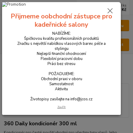
0
ks
CZK
za
0 Kč
Přijmeme oobchodní zástupce pro
kadeřnické salony
Menu
NABÍZÍME:
Špičkovou kvalitu profesionálních produktů
Značku s největší nabídkou vlasových barev, péče a
Hledat
stylingu
Nejlepší finanční ohodnocení
Flexibilní pracovní dobu
Úvod
VŠECHNY PRODUKTY
360 Daily kondicionér 300 ml
Práci bez stresu
360 Daily kondicionér 300 ml
POŽADUJEME:
Obchodní praxi v oboru
Samostatnost
Aktivitu
Životopisy zasílejte na info@jcos.cz
Zavřít
360 Daily kondicionér 300 ml
Kondicionér pro časté použití vhodný pro všechny typy vlasů. Jeho