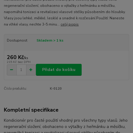
regenerační složení, obohaceno o výtažky z heřmánku a měsíčku,
napomáhá tonizaci a revitalizaci vlasové stélky působením do hloubky.
Vlasy jsou lehké, měkké, lesklé a snadné k rozčesání.Použití: Naneste
na vlhké vlasy, nechte 3-5 minu...
celý popis
Dostupnost
Skladem > 1 ks
260 Kč
/
ks
215 Kč
bez DPH
Přidat do košíku
Číslo produktu:
K-0120
Kompletní specifikace
Kondicionér pro časté použití vhodný pro všechny typy vlasů. Jeho
regenerační složení, obohaceno o výtažky z heřmánku a měsíčku,
napomáhá tonizaci a revitalizaci vlasové stélky působením do