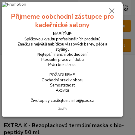
0
ks
CZK
za
0 Kč
Přijmeme oobchodní zástupce pro
kadeřnické salony
Menu
NABÍZÍME:
Špičkovou kvalitu profesionálních produktů
Značku s největší nabídkou vlasových barev, péče a
Hledat
stylingu
Nejlepší finanční ohodnocení
Flexibilní pracovní dobu
Úvod
VŠECHNY PRODUKTY
EXTRA K 50 ml
Práci bez stresu
EXTRA K 50 ml
POŽADUJEME:
Obchodní praxi v oboru
Samostatnost
Aktivitu
Životopisy zasílejte na info@jcos.cz
Zavřít
EXTRA K - Bezoplachová termální maska s bio-
peptidy 50 ml