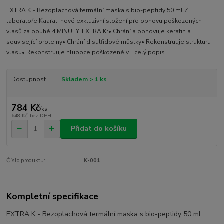
EXTRA K - Bezoplachová termální maska s bio-peptidy 50 ml Z
laboratoře Kaaral, nové exkluzivní složení pro obnovu poškozených
vlasů za pouhé 4 MINUTY. EXTRA K:• Chrání a obnovuje keratin a
související proteiny• Chrání disulfidové můstky• Rekonstruuje strukturu
vlasu• Rekonstruuje hluboce poškozené v...
celý popis
Dostupnost
Skladem > 1 ks
784 Kč
/
ks
648 Kč
bez DPH
Přidat do košíku
Číslo produktu:
K-001
Kompletní specifikace
EXTRA K - Bezoplachová termální maska s bio-peptidy 50 ml